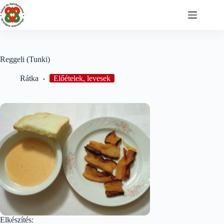
Skip
to
content
Reggeli (Tunki)
Rátka
Előételek, levesek
Elkészítés: