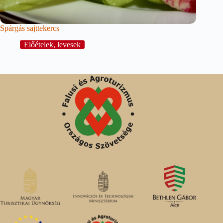
Spárgás sajttekercs
Előételek, levesek