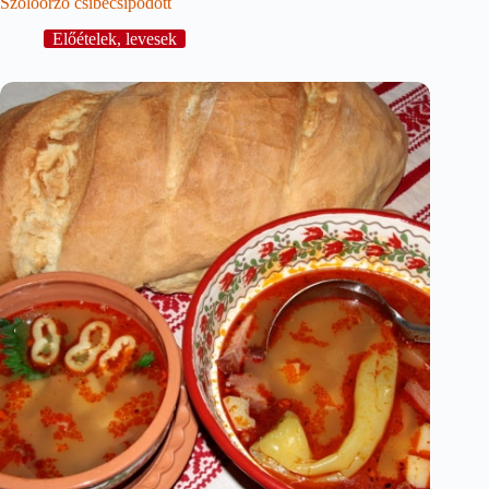
Szőlőőrző csibecsípődött
Előételek, levesek