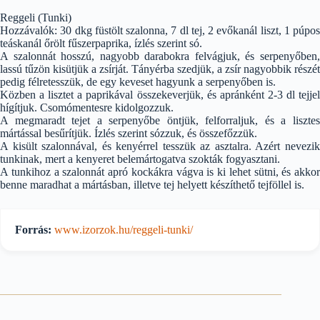
Reggeli (Tunki)
Hozzávalók: 30 dkg füstölt szalonna, 7 dl tej, 2 evőkanál liszt, 1 púpos
teáskanál őrölt fűszerpaprika, ízlés szerint só.
A szalonnát hosszú, nagyobb darabokra felvágjuk, és serpenyőben,
lassú tűzön kisütjük a zsírját. Tányérba szedjük, a zsír nagyobbik részét
pedig félretesszük, de egy keveset hagyunk a serpenyőben is.
Közben a lisztet a paprikával összekeverjük, és apránként 2-3 dl tejjel
hígítjuk. Csomómentesre kidolgozzuk.
A megmaradt tejet a serpenyőbe öntjük, felforraljuk, és a lisztes
mártással besűrítjük. Ízlés szerint sózzuk, és összefőzzük.
A kisült szalonnával, és kenyérrel tesszük az asztalra. Azért nevezik
tunkinak, mert a kenyeret belemártogatva szokták fogyasztani.
A tunkihoz a szalonnát apró kockákra vágva is ki lehet sütni, és akkor
benne maradhat a mártásban, illetve tej helyett készíthető tejföllel is.
Forrás:
www.izorzok.hu/reggeli-tunki/