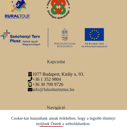
Kapcsolat
1077 Budapest, Király u. 93.
+36 1 352 9804
+36 30 709 9726
info@falusiturizmus.hu
Navigáció
Adatvédelmi tájékoztató
Cookie-kat használunk annak érdekében, hogy a legjobb élményt
nyújtsuk Önnek a weboldalunkon.
Közösségi média