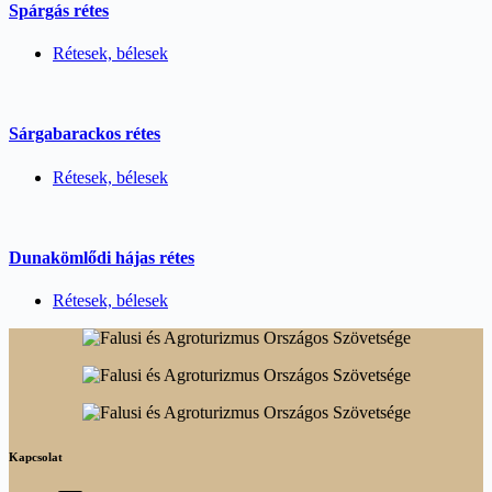
Spárgás rétes
Rétesek, bélesek
Sárgabarackos rétes
Rétesek, bélesek
Dunakömlődi hájas rétes
Rétesek, bélesek
Kapcsolat