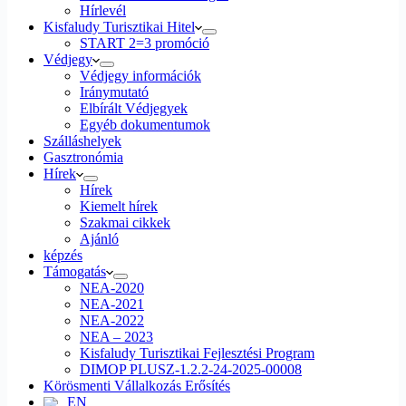
Hírlevél
Kisfaludy Turisztikai Hitel
START 2=3 promóció
Védjegy
Védjegy információk
Iránymutató
Elbírált Védjegyek
Egyéb dokumentumok
Szálláshelyek
Gasztronómia
Hírek
Hírek
Kiemelt hírek
Szakmai cikkek
Ajánló
képzés
Támogatás
NEA-2020
NEA-2021
NEA-2022
NEA – 2023
Kisfaludy Turisztikai Fejlesztési Program
DIMOP PLUSZ-1.2.2-24-2025-00008
Körösmenti Vállalkozás Erősítés
EN