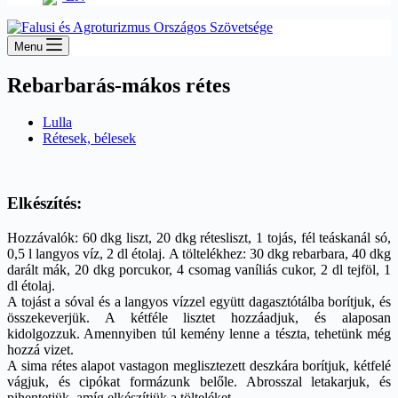
Menu
Rebarbarás-mákos rétes
Lulla
Rétesek, bélesek
Elkészítés:
Hozzávalók: 60 dkg liszt, 20 dkg rétesliszt, 1 tojás, fél teáskanál só,
0,5 l langyos víz, 2 dl étolaj. A töltelékhez: 30 dkg rebarbara, 40 dkg
darált mák, 20 dkg porcukor, 4 csomag vaníliás cukor, 2 dl tejföl, 1
dl étolaj.
A tojást a sóval és a langyos vízzel együtt dagasztótálba borítjuk, és
összekeverjük. A kétféle lisztet hozzáadjuk, és alaposan
kidolgozzuk. Amennyiben túl kemény lenne a tészta, tehetünk még
hozzá vizet.
A sima rétes alapot vastagon meglisztezett deszkára borítjuk, kétfelé
vágjuk, és cipókat formázunk belőle. Abrosszal letakarjuk, és
pihentetjük, amíg elkészítjük a tölteléket.