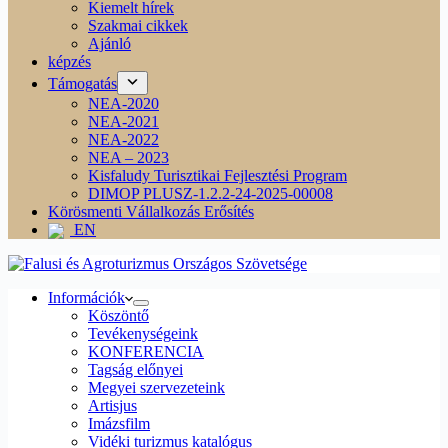
Kiemelt hírek
Szakmai cikkek
Ajánló
képzés
Támogatás
NEA-2020
NEA-2021
NEA-2022
NEA – 2023
Kisfaludy Turisztikai Fejlesztési Program
DIMOP PLUSZ-1.2.2-24-2025-00008
Körösmenti Vállalkozás Erősítés
EN
Információk
Köszöntő
Tevékenységeink
KONFERENCIA
Tagság előnyei
Megyei szervezeteink
Artisjus
Imázsfilm
Vidéki turizmus katalógus