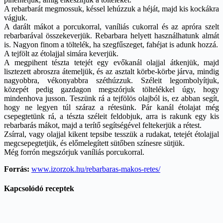
A rebarbarát megmossuk, késsel lehúzzuk a héját, majd kis kockákra
vágjuk.
A darált mákot a porcukorral, vaníliás cukorral és az apróra szelt
rebarbarával összekeverjük. Rebarbara helyett használhatunk almát
is. Nagyon finom a töltelék, ha szegfűszeget, fahéjat is adunk hozzá.
A tejfölt az étolajjal simára keverjük.
A megpihent tészta tetejét egy evőkanál olajjal átkenjük, majd
lisztezett abroszra átemeljük, és az asztalt körbe-körbe járva, mindig
nagyobbra, vékonyabbra széthúzzuk. Széleit legombolyítjuk,
közepét pedig gazdagon megszórjuk töltelékkel úgy, hogy
mindenhova jusson. Teszünk rá a tejfölös olajból is, ez abban segít,
hogy ne legyen túl száraz a rétesünk. Pár kanál étolajat még
csepegtetünk rá, a tészta széleit feldobjuk, arra is rakunk egy kis
rebarbarás mákot, majd a terítő segítségével feltekerjük a rétest.
Zsírral, vagy olajjal kikent tepsibe tesszük a rudakat, tetejét étolajjal
megcsepegtetjük, és előmelegített sütőben színesre sütjük.
Még forrón megszórjuk vaníliás porcukorral.
Forrás:
www.izorzok.hu/rebarbaras-makos-retes/
Kapcsolódó receptek