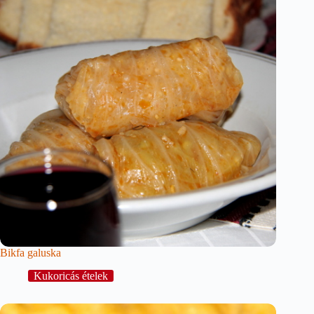
Bikfa galuska
Kukoricás ételek