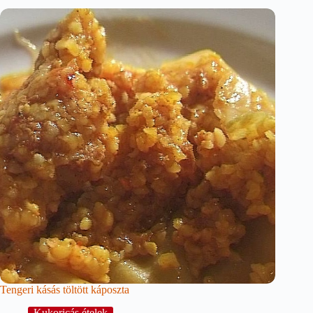
Tengeri kásás töltött káposzta
Kukoricás ételek