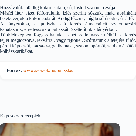
Hozzávalók: 50 dkg kukoricadara, só, füstölt szalonna zsírja.
Másfél liter vizet felforralunk, ízlés szerint sózzuk, majd apránként
belekeverjük a kukoricadarát. Addig főzzük, míg besűrűsödik, és átfő.
A tányérokba, a puliszka alá kevés átmelegített szalonnazsírt
kanalazunk, erre tesszük a puliszkát. Szétterítjük a tányérban.
Többféleképpen fogyaszthatjuk. Lehet szalonnazsír nélkül is, kevés
tejjel meglocsolva, lekvárral, vagy tejföllel. Szórhatunk a tetejére túrót,
párolt káposztát, kacsa- vagy libamájat, szalonnapörcöt, zsírban átsütött
kolbászkarikákat.
Forrás:
www.izorzok.hu/puliszka/
Kapcsolódó receptek