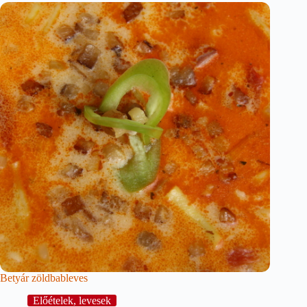
Betyár zöldbableves
Előételek, levesek