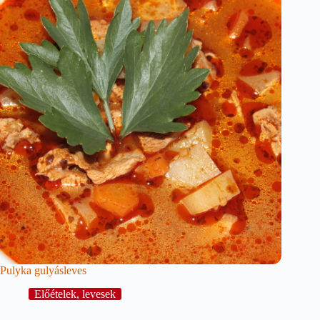
Pulyka gulyásleves
Előételek, levesek