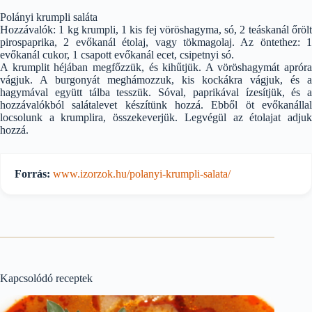
Polányi krumpli saláta
Hozzávalók: 1 kg krumpli, 1 kis fej vöröshagyma, só, 2 teáskanál őrölt
pirospaprika, 2 evőkanál étolaj, vagy tökmagolaj. Az öntethez: 1
evőkanál cukor, 1 csapott evőkanál ecet, csipetnyi só.
A krumplit héjában megfőzzük, és kihűtjük. A vöröshagymát apróra
vágjuk. A burgonyát meghámozzuk, kis kockákra vágjuk, és a
hagymával együtt tálba tesszük. Sóval, paprikával ízesítjük, és a
hozzávalókból salátalevet készítünk hozzá. Ebből öt evőkanállal
locsolunk a krumplira, összekeverjük. Legvégül az étolajat adjuk
hozzá.
Forrás:
www.izorzok.hu/polanyi-krumpli-salata/
Kapcsolódó receptek