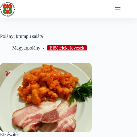
Skip
to
content
Polányi krumpli saláta
Magyarpolány
Előételek, levesek
Elkészítés: