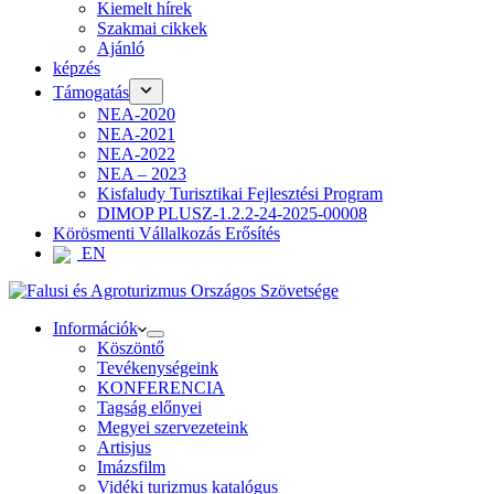
Kiemelt hírek
Szakmai cikkek
Ajánló
képzés
Támogatás
NEA-2020
NEA-2021
NEA-2022
NEA – 2023
Kisfaludy Turisztikai Fejlesztési Program
DIMOP PLUSZ-1.2.2-24-2025-00008
Körösmenti Vállalkozás Erősítés
EN
Információk
Köszöntő
Tevékenységeink
KONFERENCIA
Tagság előnyei
Megyei szervezeteink
Artisjus
Imázsfilm
Vidéki turizmus katalógus