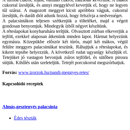
cukorral ízesítjük, és annyi meggylével keverjük el, hogy ne legyen
túl száraz. A magozott meggyet kicsit apróbbra vágjuk, cukorral
ízesítjük, és darált diót adunk hozzá, hogy felszívja a nedvességet.
A palacsintákon teljesen szétkenjük a tölteléket, majd a végeit
gondosan benyomjuk. Mindegyik ízből négyet készítünk.
A réteslapokat konyharuhára terítjük. Olvasztott zsírban elkeverjük a
tejfölt, ezekkel alaposan átkenünk minden lapot. Hármat helyezünk
egymásra. Közepükbe először két túrós, majd két mákos, végül
felülre meggyes palacsintákat teszünk. Ráhajtjuk a réteslapokat, és
kikent tepsibe helyezzük. A következő rudat ugyanígy készítjük el.
Tetejüket jó vastagon bevonjuk zsíros tejföllel, és sütőben pirosra
sütjük. Kihűlés után szeleteljük. Tetejét porcukorral megszórhatjuk.
Forrás:
www.izorzok.hu/pandi-meggyes-retes/
Kapcsolódó receptek
Almás-gesztenyés palacsinta
Édes tészták