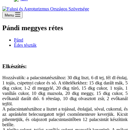
Menu
Pándi meggyes rétes
Pánd
Édes tészták
Elkészítés:
Hozzávalók: a palacsintatésztához: 30 dkg liszt, 6 dl tej, fél dl étolaj,
1 tojás, csipetnyi cukor és só. A töltelékekhez: 15 dkg darált mák, 5
dkg cukor, 1-2 dl meggylé, 20 dkg túró, 15 dkg cukor, 1 tojás, 1
vaníliás cukor, 10 dkg mazsola, 20 dkg meggy, 15 dkg cukor, 5
evőkanál darált dió. 6 réteslap, 10 dkg olvasztott zsír, 2 evőkanál
tejföl.
A palacsintatésztához a lisztet a tojással, étolajjal, sóval, cukorral, és
az apránként belecsurgatott tejjel csomómentesre keverjük. Kicsit
pihentetjük, és olajozott palacsintasütőben 12 palacsintát készítünk
belőle.
A túróba cukrot, tojást, vaníliás cukrot, mazsolát keverünk. A mákot