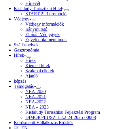
Hírlevél
Kisfaludy Turisztikai Hitel
START 2=3 promóció
Védjegy
Védjegy információk
Iránymutató
Elbírált Védjegyek
Egyéb dokumentumok
Szálláshelyek
Gasztronómia
Hírek
Hírek
Kiemelt hírek
Szakmai cikkek
Ajánló
képzés
Támogatás
NEA-2020
NEA-2021
NEA-2022
NEA – 2023
Kisfaludy Turisztikai Fejlesztési Program
DIMOP PLUSZ-1.2.2-24-2025-00008
Körösmenti Vállalkozás Erősítés
EN