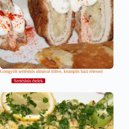
Göngyölt sertéshús almával töltve, krumplis házi rétessel
Sertéshús ételek