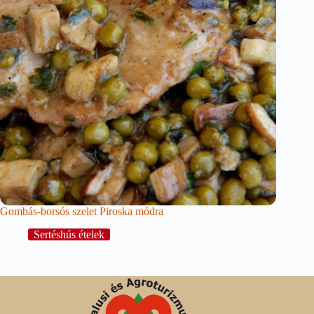
Gombás-borsós szelet Piroska módra
Sertéshús ételek