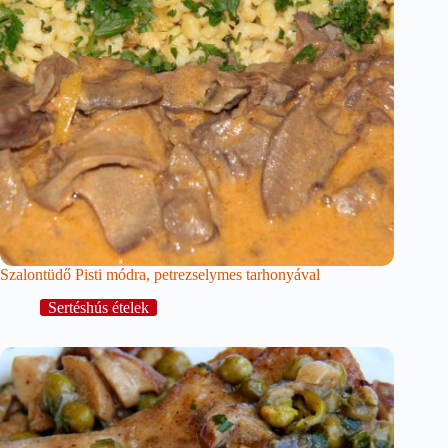
Szalontüdő Pisti módra, petrezselymes tarhonyával
Sertéshús ételek