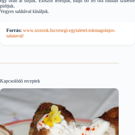
egy órán át sütjük. Először lefedjük, majd bő fél óra múltán színesre
pirítjuk.
Vegyes salátával kínáljuk.
Forrás:
www.izorzok.hu/orsegi-egytaletel-tokmagolajos-
salataval/
Kapcsolódó receptek