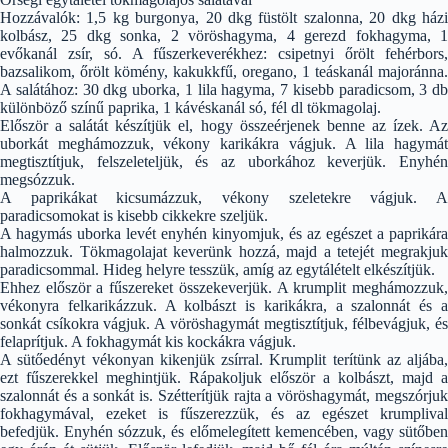
Hozzávalók: 1,5 kg burgonya, 20 dkg füstölt szalonna, 20 dkg házi
kolbász, 25 dkg sonka, 2 vöröshagyma, 4 gerezd fokhagyma, 1
evőkanál zsír, só. A fűszerkeverékhez: csipetnyi őrölt fehérbors,
bazsalikom, őrölt kömény, kakukkfű, oregano, 1 teáskanál majoránna.
A salátához: 30 dkg uborka, 1 lila hagyma, 7 kisebb paradicsom, 3 db
különböző színű paprika, 1 kávéskanál só, fél dl tökmagolaj.
Először a salátát készítjük el, hogy összeérjenek benne az ízek. Az
uborkát meghámozzuk, vékony karikákra vágjuk. A lila hagymát
megtisztítjuk, felszeleteljük, és az uborkához keverjük. Enyhén
megsózzuk.
A paprikákat kicsumázzuk, vékony szeletekre vágjuk. A
paradicsomokat is kisebb cikkekre szeljük.
A hagymás uborka levét enyhén kinyomjuk, és az egészet a paprikára
halmozzuk. Tökmagolajat keverünk hozzá, majd a tetejét megrakjuk
paradicsommal. Hideg helyre tesszük, amíg az egytálételt elkészítjük.
Ehhez először a fűszereket összekeverjük. A krumplit meghámozzuk,
vékonyra felkarikázzuk. A kolbászt is karikákra, a szalonnát és a
sonkát csíkokra vágjuk. A vöröshagymát megtisztítjuk, félbevágjuk, és
felaprítjuk. A fokhagymát kis kockákra vágjuk.
A sütőedényt vékonyan kikenjük zsírral. Krumplit terítünk az aljába,
ezt fűszerekkel meghintjük. Rápakoljuk először a kolbászt, majd a
szalonnát és a sonkát is. Szétterítjük rajta a vöröshagymát, megszórjuk
fokhagymával, ezeket is fűszerezzük, és az egészet krumplival
befedjük. Enyhén sózzuk, és előmelegített kemencében, vagy sütőben