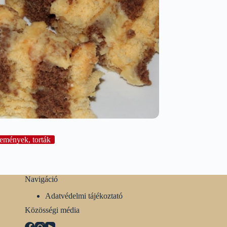
emények, torták
Navigáció
Adatvédelmi tájékoztató
Közösségi média