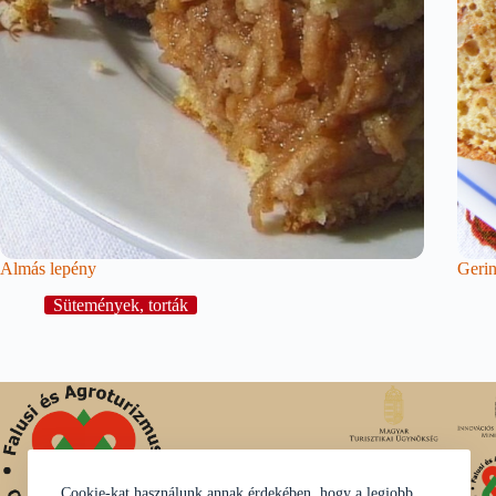
Almás lepény
Geri
Sütemények, torták
Cookie-kat használunk annak érdekében, hogy a legjobb