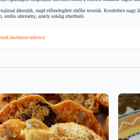
rt tojással átkenjük, majd előmelegített sütőbe tesszük. Kezdetben nagy 
, omlós sütemény, amely sokáig eltartható.
zok.hu/mezes-tekercs/