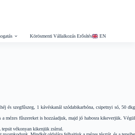
ogatás
Körösmenti Vállalkozás Erősítés
EN
ahéj és szegfűszeg, 1 kávéskanál szódabikarbóna, csipetnyi só, 50 dkg
, és a mézes fűszereket is hozzáadjuk, majd jó habosra kikeverjük. Végül
tepsit vékonyan kikenjük zsírral.
ót nyomkodunk. Mindkét oldalára felhajtjuk a mézes tésztát, és a tepsibe