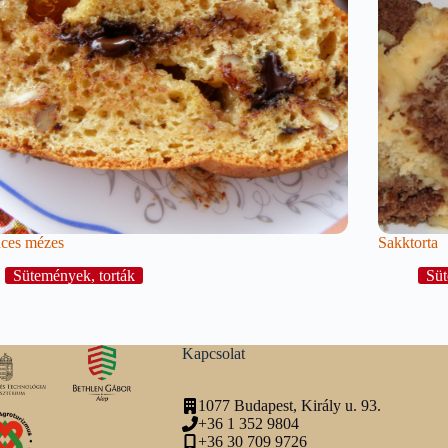
nces mézes
Sakktorta
Sütemények, torták
Süt
Kapcsolat
1077 Budapest, Király u. 93.
+36 1 352 9804
+36 30 709 9726