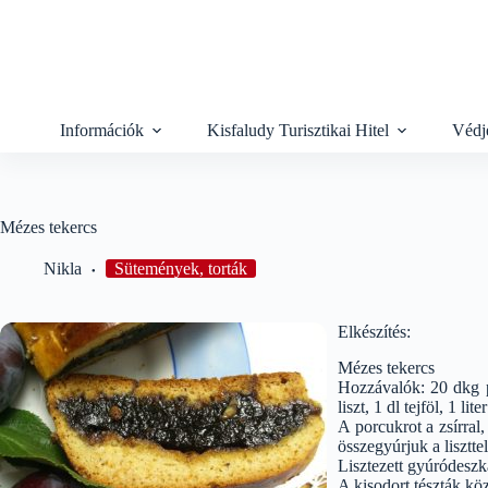
Skip
to
content
Információk
Kisfaludy Turisztikai Hitel
Védj
Mézes tekercs
Nikla
Sütemények, torták
Elkészítés:
Mézes tekercs
Hozzávalók: 20 dkg po
liszt, 1 dl tejföl, 1 li
A porcukrot a zsírral
összegyúrjuk a lisztte
Lisztezett gyúródeszk
A kisodort tészták kö