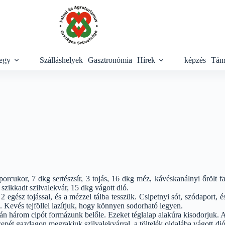
egy
Szálláshelyek
Gasztronómia
Hírek
képzés
Tám
rcukor, 7 dkg sertészsír, 3 tojás, 16 dkg méz, kávéskanálnyi őrölt f
ter szikkadt szilvalekvár, 15 dkg vágott dió.
, 2 egész tojással, és a mézzel tálba tesszük. Csipetnyi sót, szódaport
l. Kevés tejföllel lazítjuk, hogy könnyen sodorható legyen.
án három cipót formázunk belőle. Ezeket téglalap alakúra kisodorjuk. A 
zepét gazdagon megrakjuk szilvalekvárral, a töltelék oldalába vágott di