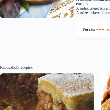
emeljük.
A rudak tetejét felve
A mézes tekercs finom
Forrás:
www.izor
Kapcsolódó receptek