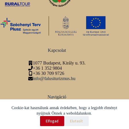
Kapcsolat
1077 Budapest, Király u. 93.
+36 1 352 9804
+36 30 709 9726
info@falusiturizmus.hu
Navigáció
Adatvédelmi tájékoztató
Cookie-kat használunk annak érdekében, hogy a legjobb élményt
nyújtsuk Önnek a weboldalunkon.
Közösségi média
Elfogad
Elutasít