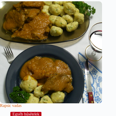
Rapsic vadas
Egyéb húsételek