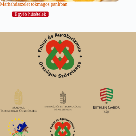
Marhahússzelet tökmagos panírban
Egyéb húsételek