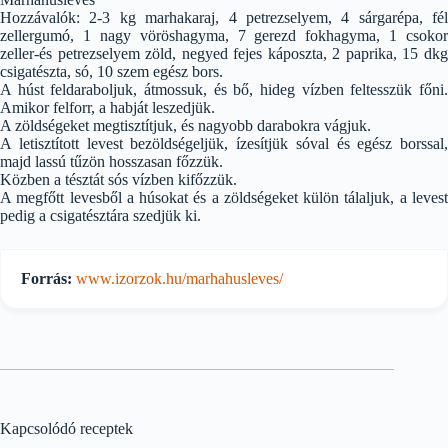
Hozzávalók: 2-3 kg marhakaraj, 4 petrezselyem, 4 sárgarépa, fél
zellergumó, 1 nagy vöröshagyma, 7 gerezd fokhagyma, 1 csokor
zeller-és petrezselyem zöld, negyed fejes káposzta, 2 paprika, 15 dkg
csigatészta, só, 10 szem egész bors.
A húst feldaraboljuk, átmossuk, és bő, hideg vízben feltesszük főni.
Amikor felforr, a habját leszedjük.
A zöldségeket megtisztítjuk, és nagyobb darabokra vágjuk.
A letisztított levest bezöldségeljük, ízesítjük sóval és egész borssal,
majd lassú tűzön hosszasan főzzük.
Közben a tésztát sós vízben kifőzzük.
A megfőtt levesből a húsokat és a zöldségeket külön tálaljuk, a levest
pedig a csigatésztára szedjük ki.
Forrás:
www.izorzok.hu/marhahusleves/
Kapcsolódó receptek