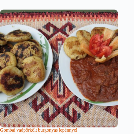
Gombai vadpörkölt burgonyás lepénnyel