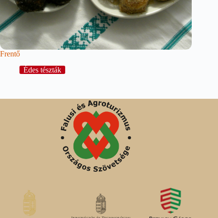
Frentő
Édes tészták