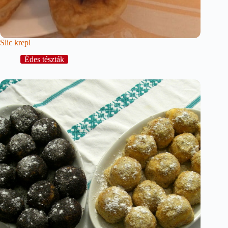
Slic krepl
Édes tészták