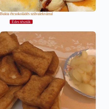
Bukta étcsokoládés szilvalekvárral
Édes tészták