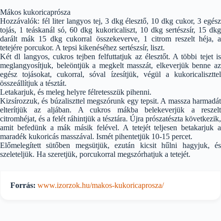
Mákos kukoricaprósza
Hozzávalók: fél liter langyos tej, 3 dkg élesztő, 10 dkg cukor, 3 egész
tojás, 1 teáskanál só, 60 dkg kukoricaliszt, 10 dkg sertészsír, 15 dkg
darált mák 15 dkg cukorral összekeverve, 1 citrom reszelt héja, a
tetejére porcukor. A tepsi kikenéséhez sertészsír, liszt.
Két dl langyos, cukros tejben felfuttatjuk az élesztőt. A többi tejet is
meglangyosítjuk, beleöntjük a megkelt masszát, elkeverjük benne az
egész tojásokat, cukorral, sóval ízesítjük, végül a kukoricaliszttel
összeállítjuk a tésztát.
Letakarjuk, és meleg helyre félretesszük pihenni.
Kizsírozzuk, és búzaliszttel megszórunk egy tepsit. A massza harmadát
elterítjük az aljában. A cukros mákba belekeverjük a reszelt
citromhéjat, és a felét ráhintjük a tésztára. Újra prószatészta következik,
amit befedünk a mák másik felével. A tetejét teljesen betakarjuk a
maradék kukoricás masszával. Ismét pihentetjük 10-15 percet.
Előmelegített sütőben megsütjük, ezután kicsit hűlni hagyjuk, és
szeleteljük. Ha szeretjük, porcukorral megszórhatjuk a tetejét.
Forrás:
www.izorzok.hu/makos-kukoricaprosza/