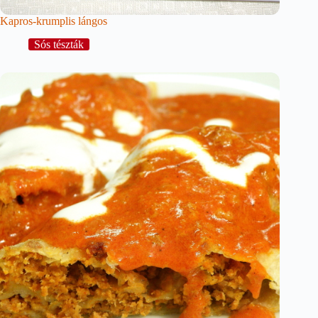
Kapros-krumplis lángos
Sós tészták