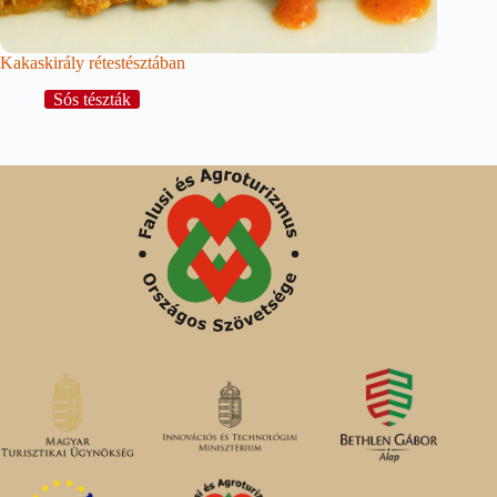
Kakaskirály rétestésztában
Sós tészták