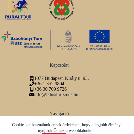
Kapcsolat
1077 Budapest, Király u. 93.
+36 1 352 9804
+36 30 709 9726
info@falusiturizmus.hu
Navigáció
Adatvédelmi tájékoztató
Cookie-kat használunk annak érdekében, hogy a legjobb élményt
nyújtsuk Önnek a weboldalunkon.
Közösségi média