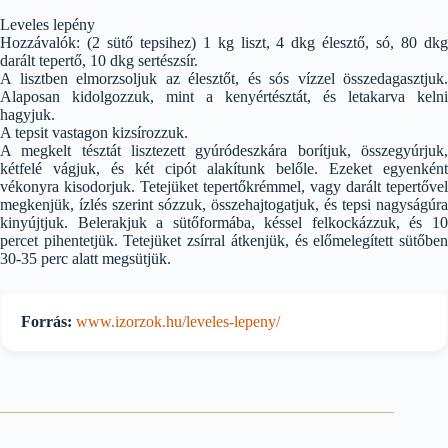
Leveles lepény
Hozzávalók: (2 sütő tepsihez) 1 kg liszt, 4 dkg élesztő, só, 80 dkg
darált tepertő, 10 dkg sertészsír.
A lisztben elmorzsoljuk az élesztőt, és sós vízzel összedagasztjuk.
Alaposan kidolgozzuk, mint a kenyértésztát, és letakarva kelni
hagyjuk.
A tepsit vastagon kizsírozzuk.
A megkelt tésztát lisztezett gyúródeszkára borítjuk, összegyúrjuk,
kétfelé vágjuk, és két cipót alakítunk belőle. Ezeket egyenként
vékonyra kisodorjuk. Tetejüket tepertőkrémmel, vagy darált tepertővel
megkenjük, ízlés szerint sózzuk, összehajtogatjuk, és tepsi nagyságúra
kinyújtjuk. Belerakjuk a sütőformába, késsel felkockázzuk, és 10
percet pihentetjük. Tetejüket zsírral átkenjük, és előmelegített sütőben
30-35 perc alatt megsütjük.
Forrás:
www.izorzok.hu/leveles-lepeny/