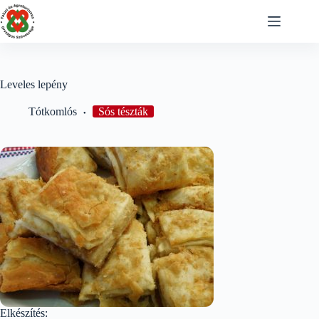
Skip
to
content
Leveles lepény
Tótkomlós
Sós tészták
Elkészítés: