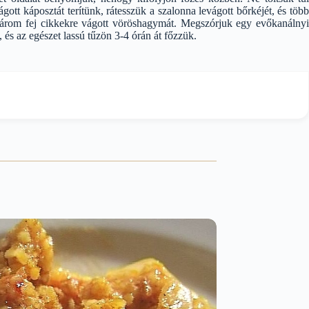
ott káposztát terítünk, rátesszük a szalonna levágott bőrkéjét, és több
g három fej cikkekre vágott vöröshagymát. Megszórjuk egy evőkanálnyi
, és az egészet lassú tűzön 3-4 órán át főzzük.