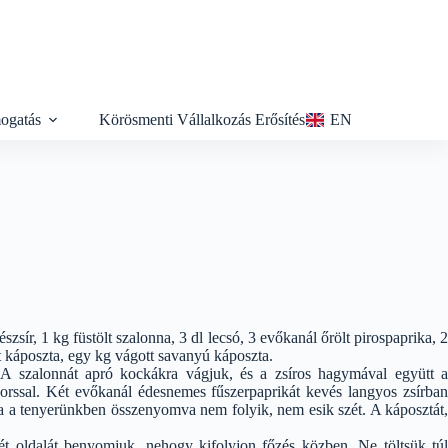
ogatás
Körösmenti Vállalkozás Erősítés
EN
sír, 1 kg füstölt szalonna, 3 dl lecsó, 3 evőkanál őrölt pirospaprika, 2
tt káposzta, egy kg vágott savanyú káposzta.
A szalonnát apró kockákra vágjuk, és a zsíros hagymával együtt a
 borssal. Két evőkanál édesnemes fűszerpaprikát kevés langyos zsírban
ha a tenyerünkben összenyomva nem folyik, nem esik szét. A káposztát,
két oldalát benyomjuk, nehogy kifolyjon főzés közben. Ne töltsük túl