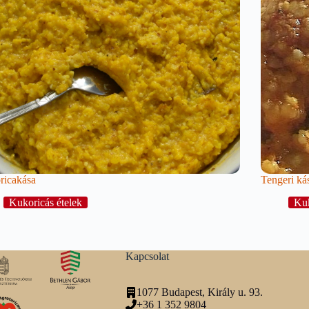
ricakása
Tengeri kás
Kukoricás ételek
Kuk
Kapcsolat
1077 Budapest, Király u. 93.
+36 1 352 9804