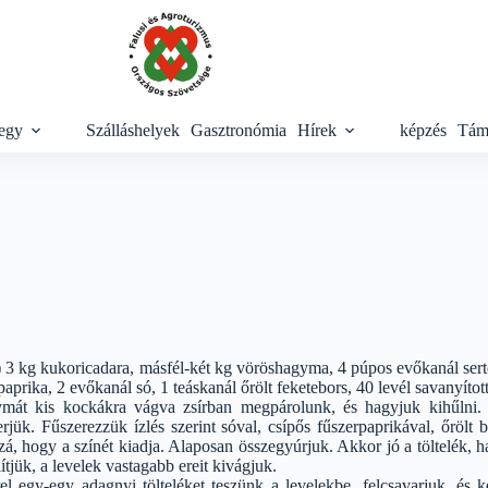
egy
Szálláshelyek
Gasztronómia
Hírek
képzés
Tám
 3 kg kukoricadara, másfél-két kg vöröshagyma, 4 púpos evőkanál sertész
aprika, 2 evőkanál só, 1 teáskanál őrölt feketebors, 40 levél savanyíto
mát kis kockákra vágva zsírban megpárolunk, és hagyjuk kihűlni. 
jük. Fűszerezzük ízlés szerint sóval, csípős fűszerpaprikával, őrölt
á, hogy a színét kiadja. Alaposan összegyúrjuk. Akkor jó a töltelék, 
lítjük, a levelek vastagabb ereit kivágjuk.
l egy-egy adagnyi tölteléket teszünk a levelekbe, felcsavarjuk, és 