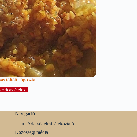
ás töltött káposzta
oricás ételek
Navigáció
Adatvédelmi tájékoztató
Közösségi média