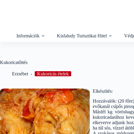
Skip
to
content
Információk
Kisfaludy Turisztikai Hitel
Védj
Kukoricatőttés
Erzsébet
Kukoricás ételek
Elkészítés:
Hozzávalók: (20 főre)
evőkanál csípős pirosp
Másfél kg vöröshagy
kukoricadarához kever
elkeverve adjunk hozz
ha túl sós, vízzel átöb
A szokásos módszerre