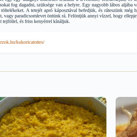
 sokat fog dagadni, szüksége van a helyre. Egy nagyobb lábos aljába vág
 töltelékeket. A tetejét apró káposztával befedjük, és ráteszünk mé
ót, vagy paradicsomlevet öntünk rá. Felöntjük annyi vízzel, hogy ellepje
 tejföllel, és friss kenyérrel kínáljuk.
zok.hu/kukoricatottes/