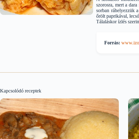
szorosra, mert a dara
sorban ráhelyezzük a
őrölt paprikával, lecs
Tálaláskor ízlés szerint
Forrás:
www.izor
Kapcsolódó receptek