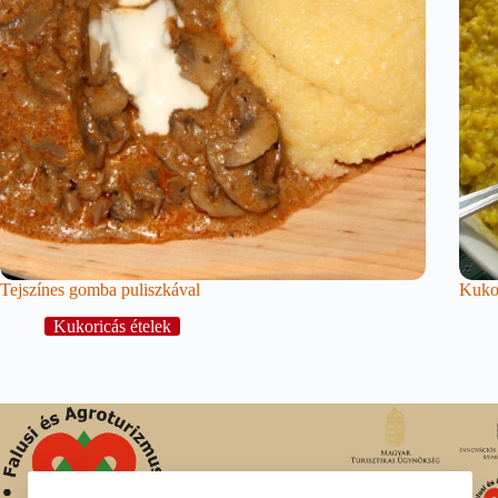
Tejszínes gomba puliszkával
Kuko
Kukoricás ételek