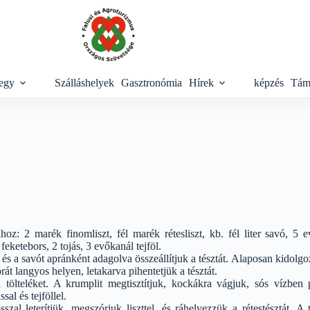
egy
Szálláshelyek
Gasztronómia
Hírek
képzés
Tám
oz: 2 marék finomliszt, fél marék rétesliszt, kb. fél liter savó, 5 e
eketebors, 2 tojás, 3 evőkanál tejföl.
uk, és a savót apránként adagolva összeállítjuk a tésztát. Alaposan kid
rát langyos helyen, letakarva pihentetjük a tésztát.
 tölteléket. A krumplit megtisztítjuk, kockákra vágjuk, sós vízben 
al és tejföllel.
szal leterítjük, megszórjuk liszttel, és ráhelyezzük a rétestésztát. A 