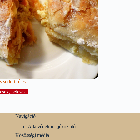
s sodort rétes
esek, bélesek
Navigáció
Adatvédelmi tájékoztató
Közösségi média