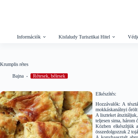
Skip
to
content
Információk
Kisfaludy Turisztikai Hitel
Védj
Krumplis rétes
Bajna
Rétesek, bélesek
Elkészítés:
Hozzávalók: A tésztáh
mokkáskanálnyi őrölt f
A liszteket átszitálj
teljesen sima, három ó
Közben elkészítjük a
összedolgozzuk 2 tojáss
A konyhaasztalt abros