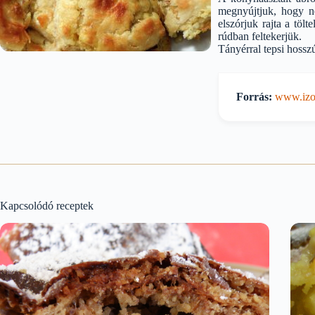
megnyújtjuk, hogy ne
elszórjuk rajta a tölt
rúdban feltekerjük.
Tányérral tepsi hosszú
Forrás:
www.izor
Kapcsolódó receptek