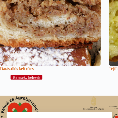
Darás-diós kelt rétes
Tejfö
Rétesek, bélesek