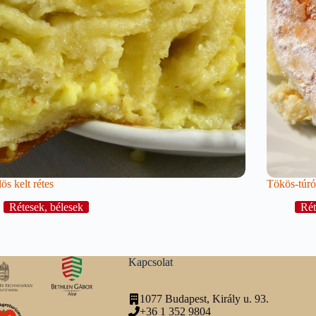
lös kelt rétes
Tökös-túró
Rétesek, bélesek
Rét
Kapcsolat
1077 Budapest, Király u. 93.
+36 1 352 9804