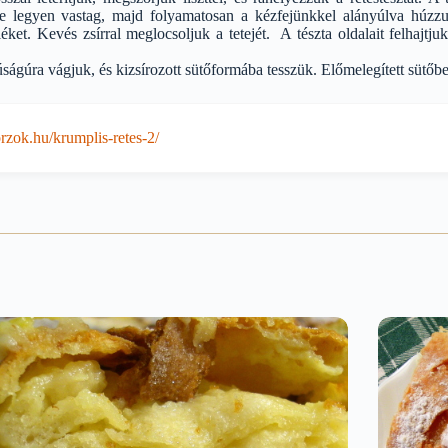
 legyen vastag, majd folyamatosan a kézfejünkkel alányúlva húzzuk 
eléket. Kevés zsírral meglocsoljuk a tetejét. A tészta oldalait felhajt
ságúra vágjuk, és kizsírozott sütőformába tesszük. Előmelegített sütőben
zok.hu/krumplis-retes-2/