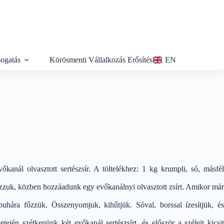
ogatás
Körösmenti Vállalkozás Erősítés
EN
vőkanál olvasztott sertészsír. A töltelékhez: 1 kg krumpli, só, másfél
olgozzuk, közben hozzáadunk egy evőkanálnyi olvasztott zsírt. Amikor már
puhára főzzük. Összenyomjuk, kihűtjük. Sóval, borssal ízesítjük, és
tetején szétkenünk két evőkanál sertészsírt, és először a széleit kicsit