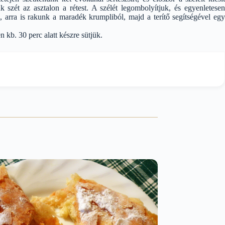
szét az asztalon a rétest. A szélét legombolyítjuk, és egyenletesen
juk, arra is rakunk a maradék krumpliból, majd a terítő segítségével egy
 kb. 30 perc alatt készre sütjük.