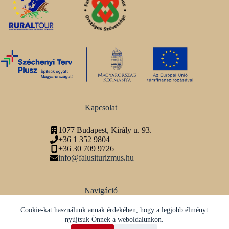
Kapcsolat
1077 Budapest, Király u. 93.
+36 1 352 9804
+36 30 709 9726
info@falusiturizmus.hu
Navigáció
Adatvédelmi tájékoztató
Cookie-kat használunk annak érdekében, hogy a legjobb élményt
nyújtsuk Önnek a weboldalunkon.
Közösségi média