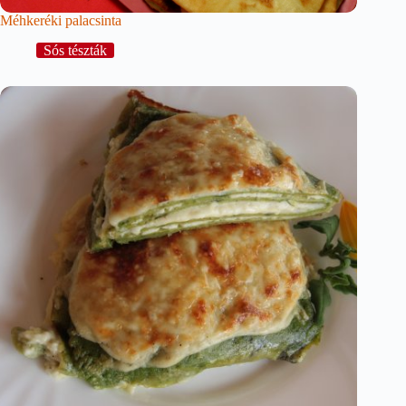
Méhkeréki palacsinta
Sós tészták