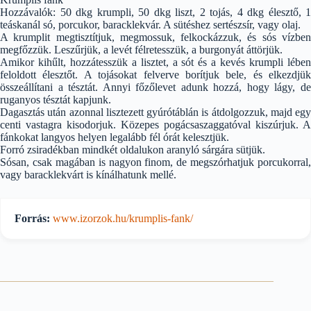
Hozzávalók: 50 dkg krumpli, 50 dkg liszt, 2 tojás, 4 dkg élesztő, 1
teáskanál só, porcukor, baracklekvár. A sütéshez sertészsír, vagy olaj.
A krumplit megtisztítjuk, megmossuk, felkockázzuk, és sós vízben
megfőzzük. Leszűrjük, a levét félretesszük, a burgonyát áttörjük.
Amikor kihűlt, hozzátesszük a lisztet, a sót és a kevés krumpli lében
feloldott élesztőt. A tojásokat felverve borítjuk bele, és elkezdjük
összeállítani a tésztát. Annyi főzőlevet adunk hozzá, hogy lágy, de
ruganyos tésztát kapjunk.
Dagasztás után azonnal lisztezett gyúrótáblán is átdolgozzuk, majd egy
centi vastagra kisodorjuk. Közepes pogácsaszaggatóval kiszúrjuk. A
fánkokat langyos helyen legalább fél órát kelesztjük.
Forró zsiradékban mindkét oldalukon aranyló sárgára sütjük.
Sósan, csak magában is nagyon finom, de megszórhatjuk porcukorral,
vagy baracklekvárt is kínálhatunk mellé.
Forrás:
www.izorzok.hu/krumplis-fank/