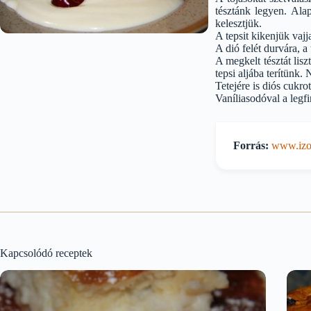
tésztánk legyen. Ala
kelesztjük.
A tepsit kikenjük vaj
A dió felét durvára, a
A megkelt tésztát lis
tepsi aljába terítünk.
Tetejére is diós cukro
Vaníliasodóval a leg
Forrás:
www.izor
Kapcsolódó receptek