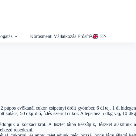
ogatás
Körösmenti Vállalkozás Erősítés
EN
, 2 púpos evőkanál cukor, csipetnyi őrölt gyömbér, 6 dl tej, 1 dl hidegen
ott kalács, 50 dkg dió, ízlés szerint cukor. A tepsihez 5 dkg vaj, 10 dkg
ádobjuk a kockacukrot. A lisztet tálba készítjük, fészket alakítunk a
g elkezd repedezni.
héjjal, cukorral, és annyi tejet adunk még hozzá, hogy lágy állagú kelt