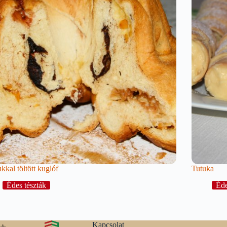
kkal töltött kuglóf
Tutuka
Édes tészták
Éde
Kapcsolat