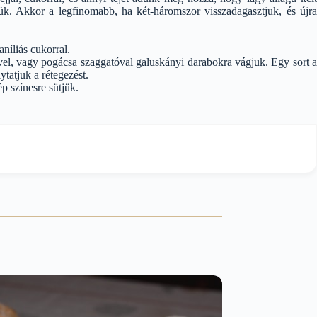
jük. Akkor a legfinomabb, ha két-háromszor visszadagasztjuk, és újra
aníliás cukorral.
dővel, vagy pogácsa szaggatóval galuskányi darabokra vágjuk. Egy sort a
ytatjuk a rétegezést.
ép színesre sütjük.