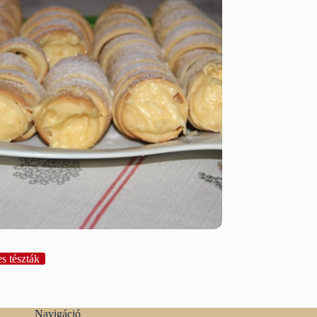
s tészták
Navigáció