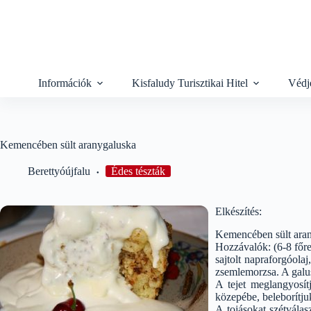
Skip
to
content
Információk
Kisfaludy Turisztikai Hitel
Védj
Kemencében sült aranygaluska
Berettyóújfalu
Édes tészták
Elkészítés:
Kemencében sült ara
Hozzávalók: (6-8 főre)
sajtolt napraforgóolaj
zsemlemorzsa. A galu
A tejet meglangyosít
közepébe, beleborítjuk
A tojásokat szétválas