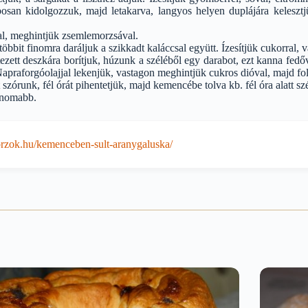
posan kidolgozzuk, majd letakarva, langyos helyen duplájára keleszt
jal, meghintjük zsemlemorzsával.
 többit finomra daráljuk a szikkadt kaláccsal együtt. Ízesítjük cukorral, v
ztezett deszkára borítjuk, húzunk a széléből egy darabot, ezt kanna fe
 Napraforgóolajjal lekenjük, vastagon meghintjük cukros dióval, majd fol
t szórunk, fél órát pihentetjük, majd kemencébe tolva kb. fél óra alatt sz
finomabb.
zok.hu/kemenceben-sult-aranygaluska/