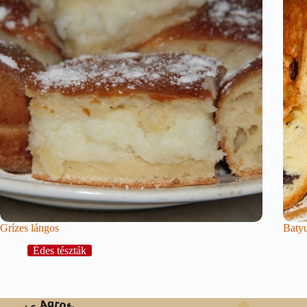
Grízes lángos
Batyu
Édes tészták