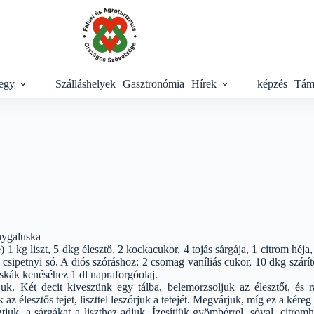
egy
Szálláshelyek
Gasztronómia
Hírek
képzés
Tám
nygaluska
 1 kg liszt, 5 dkg élesztő, 2 kockacukor, 4 tojás sárgája, 1 citrom héja
, csipetnyi só. A diós szóráshoz: 2 csomag vaníliás cukor, 10 dkg szárít
skák kenéséhez 1 dl napraforgóolaj.
juk. Két decit kiveszünk egy tálba, belemorzsoljuk az élesztőt, és r
 az élesztős tejet, liszttel leszórjuk a tetejét. Megvárjuk, míg ez a kére
ztjuk, a sárgákat a liszthez adjuk. Ízesítjük gyömbérrel, sóval, citrom