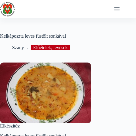
Skip
to
content
Kelkáposzta leves füstölt sonkával
Szany
Előételek, levesek
Elkészítés:
Kelkáposzta leves füstölt sonkával