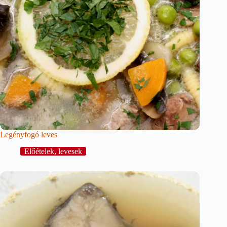
Legényfogó leves
Előételek, levesek