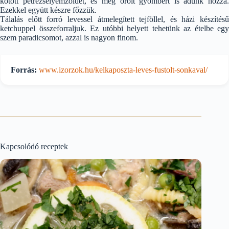
kötött petrezselyemzöldet, és még őrölt gyömbért is adunk hozzá.
Ezekkel együtt készre főzzük.
Tálalás előtt forró levessel átmelegített tejföllel, és házi készítésű
ketchuppel összeforraljuk. Ez utóbbi helyett tehetünk az ételbe egy
szem paradicsomot, azzal is nagyon finom.
Forrás:
www.izorzok.hu/kelkaposzta-leves-fustolt-sonkaval/
Kapcsolódó receptek