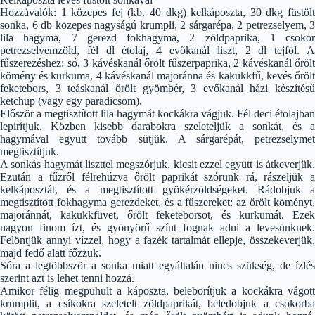
Hozzávalók: 1 közepes fej (kb. 40 dkg) kelkáposzta, 30 dkg füstölt
sonka, 6 db közepes nagyságú krumpli, 2 sárgarépa, 2 petrezselyem, 3
lila hagyma, 7 gerezd fokhagyma, 2 zöldpaprika, 1 csokor
petrezselyemzöld, fél dl étolaj, 4 evőkanál liszt, 2 dl tejföl. A
fűszerezéshez: só, 3 kávéskanál őrölt fűszerpaprika, 2 kávéskanál őrölt
kömény és kurkuma, 4 kávéskanál majoránna és kakukkfű, kevés őrölt
feketebors, 3 teáskanál őrölt gyömbér, 3 evőkanál házi készítésű
ketchup (vagy egy paradicsom).
Először a megtisztított lila hagymát kockákra vágjuk. Fél deci étolajban
lepirítjuk. Közben kisebb darabokra szeleteljük a sonkát, és a
hagymával együtt tovább sütjük. A sárgarépát, petrezselymet
megtisztítjuk.
A sonkás hagymát liszttel megszórjuk, kicsit ezzel együtt is átkeverjük.
Ezután a tűzről félrehúzva őrölt paprikát szórunk rá, rászeljük a
kelkáposztát, és a megtisztított gyökérzöldségeket. Rádobjuk a
megtisztított fokhagyma gerezdeket, és a fűszereket: az őrölt köményt,
majoránnát, kakukkfüvet, őrölt feketeborsot, és kurkumát. Ezek
nagyon finom ízt, és gyönyörű színt fognak adni a levesünknek.
Felöntjük annyi vízzel, hogy a fazék tartalmát ellepje, összekeverjük,
majd fedő alatt főzzük.
Sóra a legtöbbször a sonka miatt egyáltalán nincs szükség, de ízlés
szerint azt is lehet tenni hozzá.
Amikor félig megpuhult a káposzta, beleborítjuk a kockákra vágott
krumplit, a csíkokra szeletelt zöldpaprikát, beledobjuk a csokorba