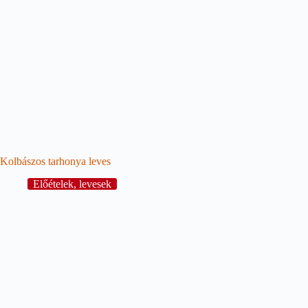
Kolbászos tarhonya leves
Előételek, levesek