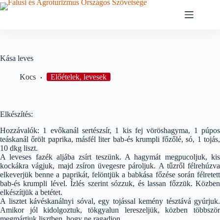
Skip
to
content
Kása leves
Kocs
Előételek, levesek
Elkészítés:
Hozzávalók: 1 evőkanál sertészsír, 1 kis fej vöröshagyma, 1 púpos
teáskanál őrölt paprika, másfél liter bab-és krumpli főzőlé, só, 1 tojás,
10 dkg liszt.
A leveses fazék aljába zsírt teszünk. A hagymát megpucoljuk, kis
kockákra vágjuk, majd zsíron üvegesre pároljuk. A tűzről félrehúzva
elkeverjük benne a paprikát, felöntjük a babkása főzése során félretett
bab-és krumpli lével. Ízlés szerint sózzuk, és lassan főzzük. Közben
elkészítjük a betétet.
A lisztet kávéskanálnyi sóval, egy tojással kemény tésztává gyúrjuk.
Amikor jól kidolgoztuk, tökgyalun lereszeljük, közben többször
megmártjuk lisztben, hogy ne ragadjon.