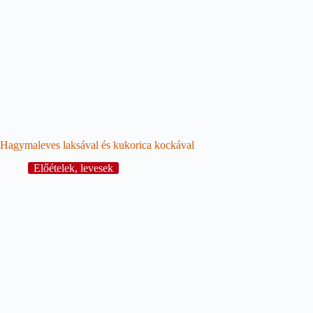
Hagymaleves laksával és kukorica kockával
Előételek, levesek