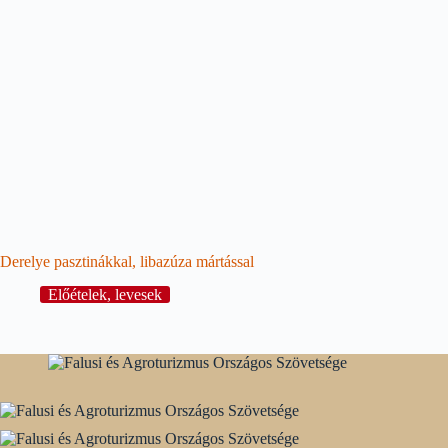
Derelye pasztinákkal, libazúza mártással
Előételek, levesek