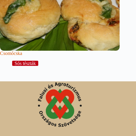
Csomócska
Sós tészták