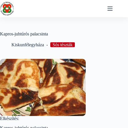
Skip
to
content
Kapros-juhtúrós palacsinta
Kiskunfélegyháza
Sós tészták
Elkészítés:
Kapros-juhtúrós palacsinta