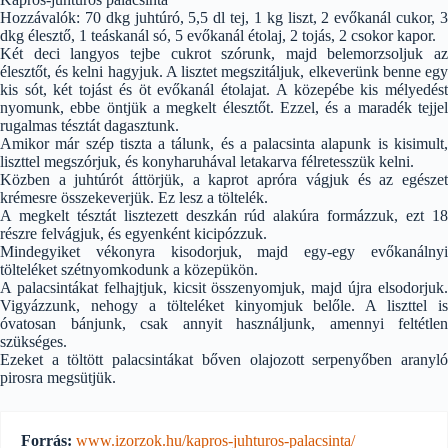
Hozzávalók: 70 dkg juhtúró, 5,5 dl tej, 1 kg liszt, 2 evőkanál cukor, 3
dkg élesztő, 1 teáskanál só, 5 evőkanál étolaj, 2 tojás, 2 csokor kapor.
Két deci langyos tejbe cukrot szórunk, majd belemorzsoljuk az
élesztőt, és kelni hagyjuk. A lisztet megszitáljuk, elkeverünk benne egy
kis sót, két tojást és öt evőkanál étolajat. A közepébe kis mélyedést
nyomunk, ebbe öntjük a megkelt élesztőt. Ezzel, és a maradék tejjel
rugalmas tésztát dagasztunk.
Amikor már szép tiszta a tálunk, és a palacsinta alapunk is kisimult,
liszttel megszórjuk, és konyharuhával letakarva félretesszük kelni.
Közben a juhtúrót áttörjük, a kaprot apróra vágjuk és az egészet
krémesre összekeverjük. Ez lesz a töltelék.
A megkelt tésztát lisztezett deszkán rúd alakúra formázzuk, ezt 18
részre felvágjuk, és egyenként kicipózzuk.
Mindegyiket vékonyra kisodorjuk, majd egy-egy evőkanálnyi
tölteléket szétnyomkodunk a közepükön.
A palacsintákat felhajtjuk, kicsit összenyomjuk, majd újra elsodorjuk.
Vigyázzunk, nehogy a tölteléket kinyomjuk belőle. A liszttel is
óvatosan bánjunk, csak annyit használjunk, amennyi feltétlen
szükséges.
Ezeket a töltött palacsintákat bőven olajozott serpenyőben aranyló
pirosra megsütjük.
Forrás:
www.izorzok.hu/kapros-juhturos-palacsinta/