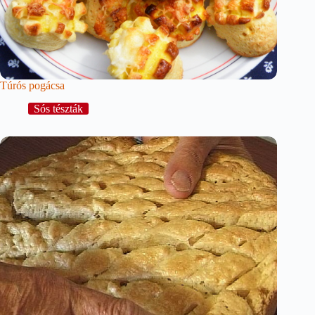
Túrós pogácsa
Sós tészták