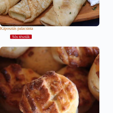
Káposztás palacsinta
Sós tészták