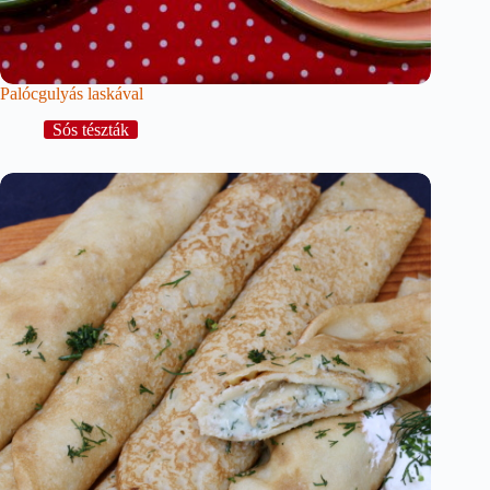
Palócgulyás laskával
Sós tészták