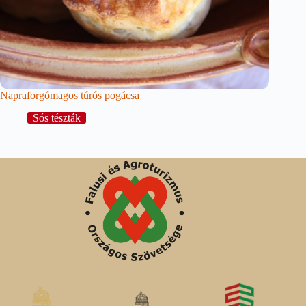
Napraforgómagos túrós pogácsa
Sós tészták