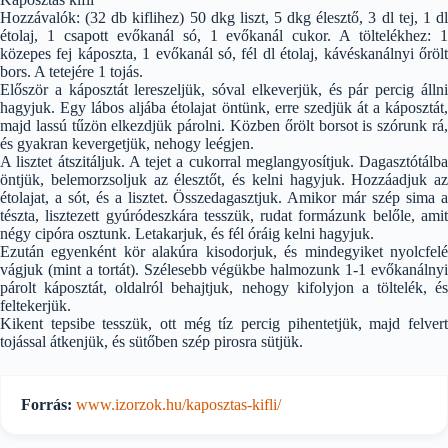
Hozzávalók: (32 db kiflihez) 50 dkg liszt, 5 dkg élesztő, 3 dl tej, 1 dl
étolaj, 1 csapott evőkanál só, 1 evőkanál cukor. A töltelékhez: 1
közepes fej káposzta, 1 evőkanál só, fél dl étolaj, kávéskanálnyi őrölt
bors. A tetejére 1 tojás.
Először a káposztát lereszeljük, sóval elkeverjük, és pár percig állni
hagyjuk. Egy lábos aljába étolajat öntünk, erre szedjük át a káposztát,
majd lassú tűzön elkezdjük párolni. Közben őrölt borsot is szórunk rá,
és gyakran kevergetjük, nehogy leégjen.
A lisztet átszitáljuk. A tejet a cukorral meglangyosítjuk. Dagasztótálba
öntjük, belemorzsoljuk az élesztőt, és kelni hagyjuk. Hozzáadjuk az
étolajat, a sót, és a lisztet. Összedagasztjuk. Amikor már szép sima a
tészta, lisztezett gyúródeszkára tesszük, rudat formázunk belőle, amit
négy cipóra osztunk. Letakarjuk, és fél óráig kelni hagyjuk.
Ezután egyenként kör alakúra kisodorjuk, és mindegyiket nyolcfelé
vágjuk (mint a tortát). Szélesebb végükbe halmozunk 1-1 evőkanálnyi
párolt káposztát, oldalról behajtjuk, nehogy kifolyjon a töltelék, és
feltekerjük.
Kikent tepsibe tesszük, ott még tíz percig pihentetjük, majd felvert
tojással átkenjük, és sütőben szép pirosra sütjük.
Forrás:
www.izorzok.hu/kaposztas-kifli/