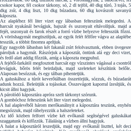
csokor kapor, fél csokor tárkony, só, 2 dl tejföl, 40 dkg túró, 3 tojás, 5
dkg zsír, 4 dkg liszt, 10 dkg búzadara, 60 dkg kovászolt savanyú
káposzta.
Az alapléhez fél liter vizet egy lábasban felteszünk melegedni. A
harcsát nyakánál bevágjuk, bajszát és uszonyait eltávolítjuk. majd a
fejét, uszonyait és farok részét a forró vízbe helyezve feltesszük főzni.
A vöröshagymát megtisztítjuk, az egyik felét félfőre vágva az alaplébe
tesszük, a többit finomra aprítjuk.
Egy nagyobb lábasban két fakanál zsírt felolvasztunk, ebben üvegesre
pároljuk a hagymát. Rászórjuk a káposztát, öntünk alá egy deci vizet,
és fedő alatt addig főzzük, amíg a káposzta megpuhul.
A fejétől-farkától megfosztott harcsát egy vízszintes vágással a csontról
levágjuk, bőrös felét beirdaljuk, majd szeleteket készítünk belőle.
Alaposan besózzuk, és egy tálban pihentetjük.
A galuskához a túrót keverőtálban összetörjük, sózzuk, és búzadarát
adunk hozzá. Beleütjük a tojásokat. Összevágott kaporral ízesítjük, és
kicsit állni hagyjuk.
A párolódó káposztára apróra szelt tárkonyt szórunk.
A gombóchoz felteszünk két liter vizet melegedni.
A hal alaplevéből három merőkanálnyit a káposztára teszünk, enyhén
megsózzuk, majd ráhelyezzük a halszeleteket.
Az idő közben felforrt vízbe két evőkanál segítségével galuskákat
szaggatunk és kifőzzük. Tálalásig a vízben állni hagyjuk.
A halat a káposztáról leszedjük, majd egy evőkanál liszttel, két deci