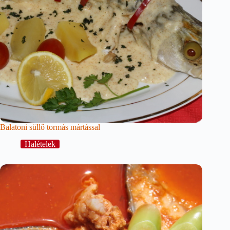
Balatoni süllő tormás mártással
Halételek