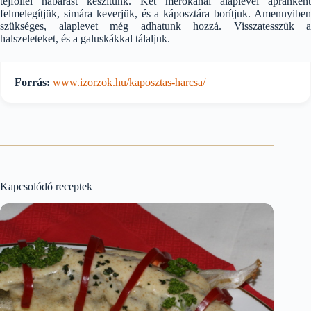
tejföllel habarást készítünk. Két merőkanál alaplével apránként
felmelegítjük, simára keverjük, és a káposztára borítjuk. Amennyiben
szükséges, alaplevet még adhatunk hozzá. Visszatesszük a
halszeleteket, és a galuskákkal tálaljuk.
Forrás:
www.izorzok.hu/kaposztas-harcsa/
Kapcsolódó receptek