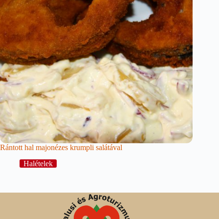
Rántott hal majonézes krumpli salátával
Halételek