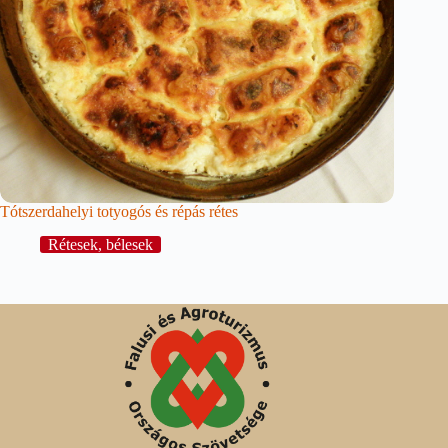
Tótszerdahelyi totyogós és répás rétes
Rétesek, bélesek