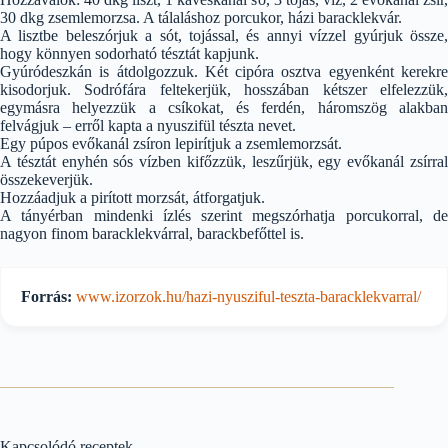
30 dkg zsemlemorzsa. A tálaláshoz porcukor, házi baracklekvár.
A lisztbe beleszórjuk a sót, tojással, és annyi vízzel gyúrjuk össze,
hogy könnyen sodorható tésztát kapjunk.
Gyúródeszkán is átdolgozzuk. Két cipóra osztva egyenként kerekre
kisodorjuk. Sodrófára feltekerjük, hosszában kétszer elfelezzük,
egymásra helyezzük a csíkokat, és ferdén, háromszög alakban
felvágjuk – erről kapta a nyuszifül tészta nevet.
Egy púpos evőkanál zsíron lepirítjuk a zsemlemorzsát.
A tésztát enyhén sós vízben kifőzzük, leszűrjük, egy evőkanál zsírral
összekeverjük.
Hozzáadjuk a pirított morzsát, átforgatjuk.
A tányérban mindenki ízlés szerint megszórhatja porcukorral, de
nagyon finom baracklekvárral, barackbefőttel is.
Forrás:
www.izorzok.hu/hazi-nyusziful-teszta-baracklekvarral/
Kapcsolódó receptek