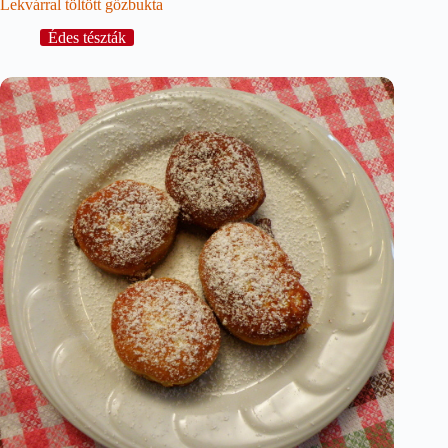
Lekvárral töltött gőzbukta
Édes tészták