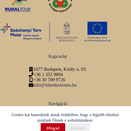
Kapcsolat
1077 Budapest, Király u. 93.
+36 1 352 9804
+36 30 709 9726
info@falusiturizmus.hu
Navigáció
Adatvédelmi tájékoztató
Cookie-kat használunk annak érdekében, hogy a legjobb élményt
nyújtsuk Önnek a weboldalunkon.
Közösségi média
Elfogad
Elutasít