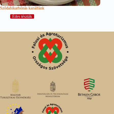
Szódabikarbónás kanálfánk
Édes tészták