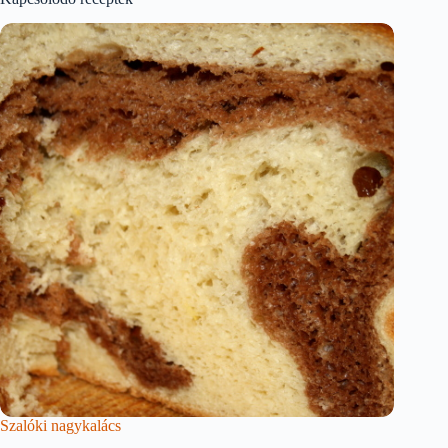
Szalóki nagykalács