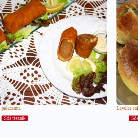
 palacsinta
Leveles saj
Sós tészták
Sós