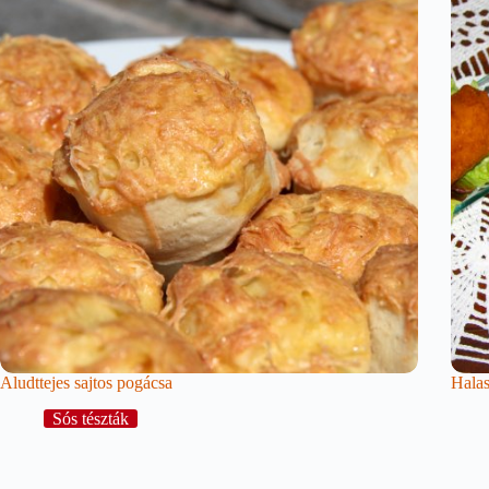
Aludttejes sajtos pogácsa
Halas
Sós tészták