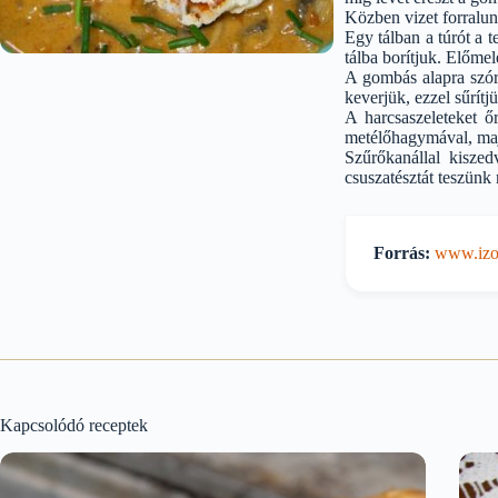
Közben vizet forralun
Egy tálban a túrót a t
tálba borítjuk. Előmel
A gombás alapra szóru
keverjük, ezzel sűrít
A harcsaszeleteket ő
metélőhagymával, majd 
Szűrőkanállal kiszed
csuszatésztát teszünk 
Forrás:
www.izor
Kapcsolódó receptek