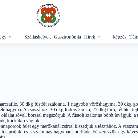
egy
Szálláshelyek
Gasztronómia
Hírek
képzés
Tám
rcsafilé, 30 dkg füstölt szalonna, 1 nagyobb vöröshagyma, 30 dkg gomba
télőhagyma. A csuszához: 30 dkg fodros kocka, 25 dkg túró, fél liter tejf
oldalát sóval, borssal megszórjuk. A füstölt szalonna bőrét levágjuk, a
juk, kockákra vágjuk.
onnapörcök felét egy merőkanál zsírral kiszedjük a tésztához. A vissza
elaprítjuk, és a szalonnás hagymára borítjuk. Fűszerezzük egy kávésk
mba.