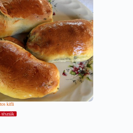
tos kifli
 tészták