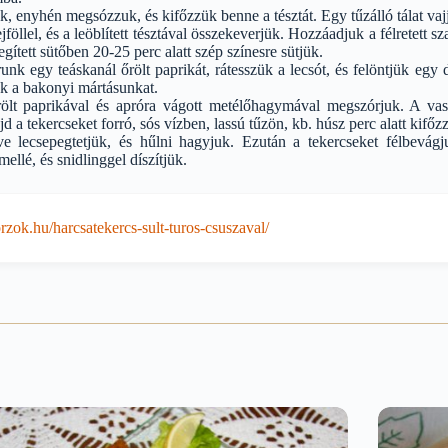
k, enyhén megsózzuk, és kifőzzük benne a tésztát. Egy tűzálló tálat vaj
ejföllel, és a leöblített tésztával összekeverjük. Hozzáadjuk a félretett s
egített sütőben 20-25 perc alatt szép színesre sütjük.
nk egy teáskanál őrölt paprikát, rátesszük a lecsót, és felöntjük egy d
jük a bakonyi mártásunkat.
rölt paprikával és apróra vágott metélőhagymával megszórjuk. A vast
a tekercseket forró, sós vízben, lassú tűzön, kb. húsz perc alatt kifőz
ve lecsepegtetjük, és hűlni hagyjuk. Ezután a tekercseket félbevá
mellé, és snidlinggel díszítjük.
zok.hu/harcsatekercs-sult-turos-csuszaval/