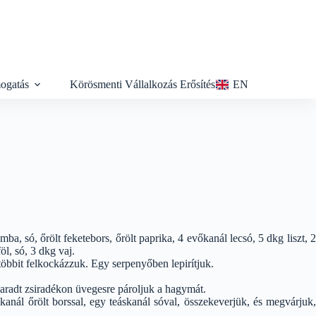
ogatás
Körösmenti Vállalkozás Erősítés
EN
, só, őrölt feketebors, őrölt paprika, 4 evőkanál lecsó, 5 dkg liszt, 2
öl, só, 3 dkg vaj.
 többit felkockázzuk. Egy serpenyőben lepirítjuk.
maradt zsiradékon üvegesre pároljuk a hagymát.
anál őrölt borssal, egy teáskanál sóval, összekeverjük, és megvárjuk,