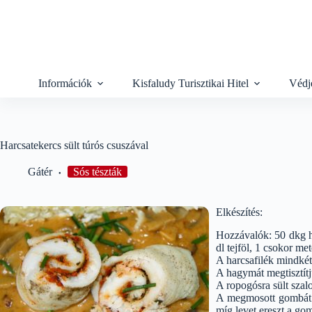
Skip
to
content
Információk
Kisfaludy Turisztikai Hitel
Védj
Harcsatekercs sült túrós csuszával
Gátér
Sós tészták
Elkészítés:
Hozzávalók: 50 dkg ha
dl tejföl, 1 csokor me
A harcsafilék mindkét 
A hagymát megtisztít
A ropogósra sült szal
A megmosott gombát f
míg levet ereszt a go