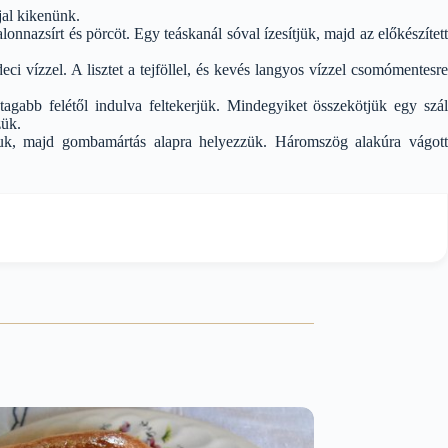
jal kikenünk.
zalonnazsírt és pörcöt. Egy teáskanál sóval ízesítjük, majd az előkészített
eci vízzel. A lisztet a tejföllel, és kevés langyos vízzel csomómentesre
agabb felétől indulva feltekerjük. Mindegyiket összekötjük egy szál
zük.
gjuk, majd gombamártás alapra helyezzük. Háromszög alakúra vágott