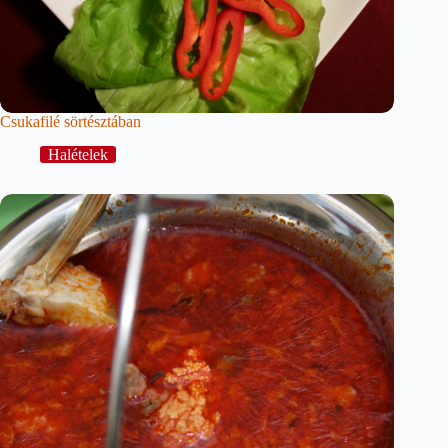
Csukafilé sörtésztában
Halételek