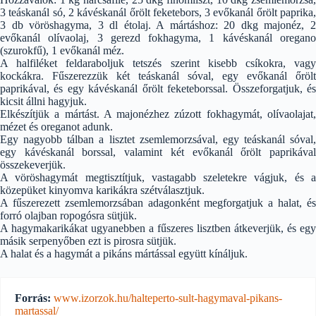
3 teáskanál só, 2 kávéskanál őrölt feketebors, 3 evőkanál őrölt paprika,
3 db vöröshagyma, 3 dl étolaj. A mártáshoz: 20 dkg majonéz, 2
evőkanál olívaolaj, 3 gerezd fokhagyma, 1 kávéskanál oregano
(szurokfű), 1 evőkanál méz.
A halfiléket feldaraboljuk tetszés szerint kisebb csíkokra, vagy
kockákra. Fűszerezzük két teáskanál sóval, egy evőkanál őrölt
paprikával, és egy kávéskanál őrölt feketeborssal. Összeforgatjuk, és
kicsit állni hagyjuk.
Elkészítjük a mártást. A majonézhez zúzott fokhagymát, olívaolajat,
mézet és oreganot adunk.
Egy nagyobb tálban a lisztet zsemlemorzsával, egy teáskanál sóval,
egy kávéskanál borssal, valamint két evőkanál őrölt paprikával
összekeverjük.
A vöröshagymát megtisztítjuk, vastagabb szeletekre vágjuk, és a
közepüket kinyomva karikákra szétválasztjuk.
A fűszerezett zsemlemorzsában adagonként megforgatjuk a halat, és
forró olajban ropogósra sütjük.
A hagymakarikákat ugyanebben a fűszeres lisztben átkeverjük, és egy
másik serpenyőben ezt is pirosra sütjük.
A halat és a hagymát a pikáns mártással együtt kínáljuk.
Forrás:
www.izorzok.hu/halteperto-sult-hagymaval-pikans-
martassal/