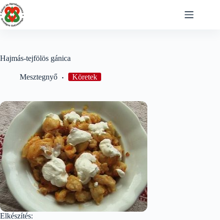
Skip
to
content
Hajmás-tejfölös gánica
Mesztegnyő
Köretek
Elkészítés: