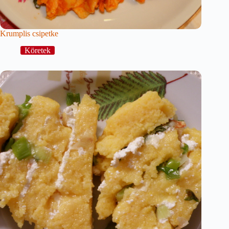
Krumplis csipetke
Köretek