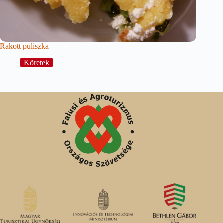
Rakott puliszka
Köretek