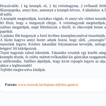
Hozzávalók: 1 kg krumpli, só, 2 fej vöröshagyma, 2 evőkanál őrölt
fűszerpaprika, annyi liszt, amennyit a krumpli felvesz. A tálaláshoz 4,5
dl tejföl.
A krumplit megtisztítjuk, kockákra vágjuk, és annyi sós vízben tesszük
fel főzni, hogy a burgonyát ellepje. A vöröshagymát megtisztítjuk,
zsírban megpirítjuk, majd félrehúzzuk a tűzről, és elkeverjük benne a
paprikát.
A puhára főtt burgonyát a forró levében krumplinyomóval összetörjük.
A tűzön hagyva annyi lisztet adunk hozzá, hogy sűrű, „szuszogós”
masszánk legyen. Közben fakanállal folyamatosan keverjük, nehogy
leégjen! Jól kidolgozzuk.
Tepsit hagymás zsírral kikenünk. Fakanálra veszünk egy kisebb adag
krumplis tésztát, és zsírba mártott evőkanállal kis gánicákat szaggatunk
a sütőformába. Sütőben átpirítjuk, hogy kicsit ropogós legyen az alja,
akkor a legfinomabb!
Tejföllel meglocsolva kínáljuk.
Forrás:
www.izorzok.hu/hajmas-tejfolos-ganica/