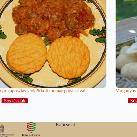
yú káposztás vadpörkölt molnár pogácsával
Vargányás 
Sós tészták
Sós
Kapcsolat