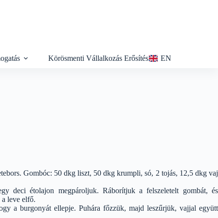
ogatás
Körösmenti Vállalkozás Erősítés
EN
tebors. Gombóc: 50 dkg liszt, 50 dkg krumpli, só, 2 tojás, 12,5 dkg vaj
y deci étolajon megpároljuk. Ráborítjuk a felszeletelt gombát, és
 a leve elfő.
ogy a burgonyát ellepje. Puhára főzzük, majd leszűrjük, vajjal együtt