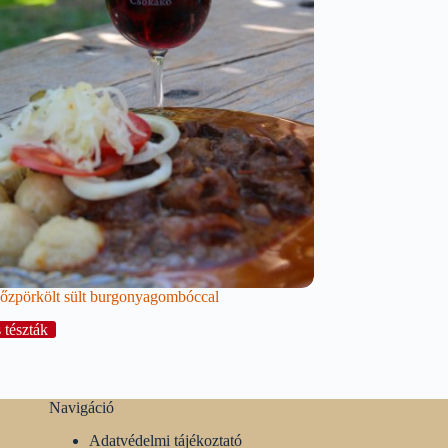
őzpörkölt sült burgonyagombóccal
 tészták
Navigáció
Adatvédelmi tájékoztató