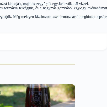
hozzá két tojást, majd összegyúrjuk egy-két evőkanál vízzel.
etes formákra felvágjuk, és a hagymás gombából egy-egy evőkanálnyit
pegtetjük. Még melegen kizsírozott, zsemlemorzsával meghintett tepsibe