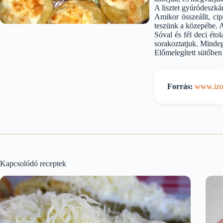
A lisztet gyúródeszká
Amikor összeállt, ci
teszünk a közepébe. 
Sóval és fél deci éto
sorakoztatjuk. Mindegy
Előmelegített sütőben
Forrás:
www.izor
Kapcsolódó receptek