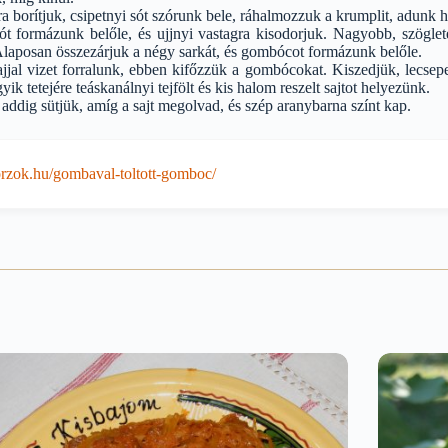
ra borítjuk, csipetnyi sót szórunk bele, ráhalmozzuk a krumplit, adunk 
pót formázunk belőle, és ujjnyi vastagra kisodorjuk. Nagyobb, szögl
Alaposan összezárjuk a négy sarkát, és gombócot formázunk belőle.
lajjal vizet forralunk, ebben kifőzzük a gombócokat. Kiszedjük, lecse
ik tetejére teáskanálnyi tejfölt és kis halom reszelt sajtot helyezünk.
 addig sütjük, amíg a sajt megolvad, és szép aranybarna színt kap.
zok.hu/gombaval-toltott-gomboc/