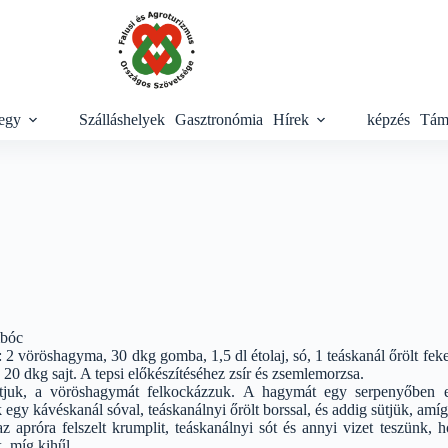
egy
Szálláshelyek
Gasztronómia
Hírek
képzés
Tám
mbóc
 2 vöröshagyma, 30 dkg gomba, 1,5 dl étolaj, só, 1 teáskanál őrölt feke
l, 20 dkg sajt. A tepsi előkészítéséhez zsír és zsemlemorzsa.
ítjuk, a vöröshagymát felkockázzuk. A hagymát egy serpenyőben eg
ük egy kávéskanál sóval, teáskanálnyi őrölt borssal, és addig sütjük, amíg
apróra felszelt krumplit, teáskanálnyi sót és annyi vizet teszünk, h
, míg kihűl.