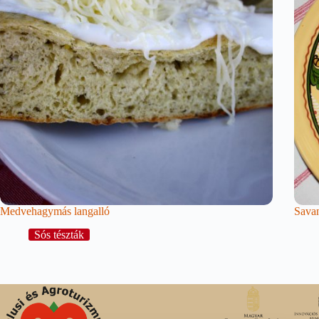
Medvehagymás langalló
Savan
Sós tészták