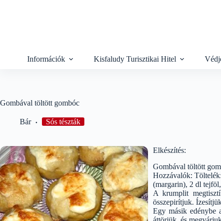
Skip
to
content
Információk
Kisfaludy Turisztikai Hitel
Védj
Gombával töltött gombóc
Bár
Sós tészták
Elkészítés:
Gombával töltött go
Hozzávalók: Töltelék:
(margarin), 2 dl tejfö
A krumplit megtiszt
összepirítjuk. Ízesítj
Egy másik edénybe az 
áttörjük, és megvárjuk