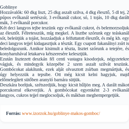
Goblinye
Hozzávalók: 60 dkg liszt, 25 dkg aszalt szilva, 4 dkg élesztő, 5 dl tej, 2
púpos evőkanál sertészsír, 3 evőkanál cukor, só, 1 tojás, 10 dkg darált
mák, 3 evőkanál porcukor.
Két deci langyos tejbe teszünk egy evőkanál cukrot, és belemorzsoljuk
az élesztőt. Félretesszük, míg megkel. A lisztbe szórunk egy teáskanál
sót, beleütjük a tojást, hozzáadjuk a felfuttatott élesztőt, és még kb. egy
deci langyos tejjel kidagasztjuk a tésztát. Egy csapott fakanálnyi zsírt is
beledolgozunk. Amikor kisimult a tészta, lisztet szórunk a tetejére, és
konyharuhával letakarva kétszeresére kelesztjük.
Ezután lisztezett deszkán fél centi vastagra kisodorjuk, négyzetekre
vágjuk, és mindegyik közepébe 2 szem aszalt szilvát teszünk.
Gombócokat alakítunk, ezek alját olvasztott zsírban megmártjuk, és
úgy helyezzük a tepsibe. Ott még kicsit kelni hagyjuk, majd
előmelegített sütőben aranyló barnára sütjük.
Deszkára borítjuk, szétszedjük, hogy kicsit hűljön meg. A darált mákot
porcukorral elkeverjük. A gombócokat egyenként 2-3 evőkanál
langyos, cukros tejjel meglocsoljuk, és mákban meghempergetjük.
Forrás:
www.izorzok.hu/goblinye-makos-gomboc/