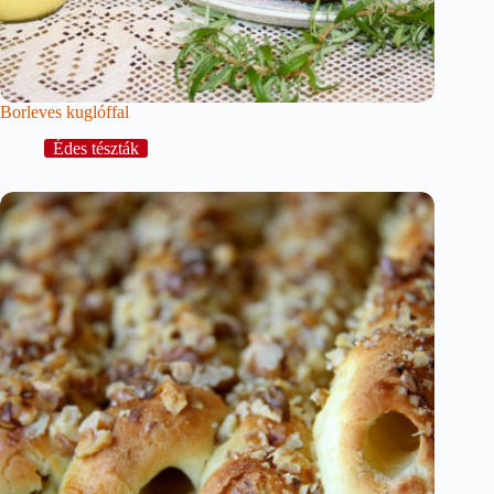
Borleves kuglóffal
Édes tészták