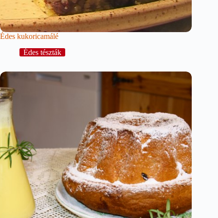
Édes kukoricamálé
Édes tészták