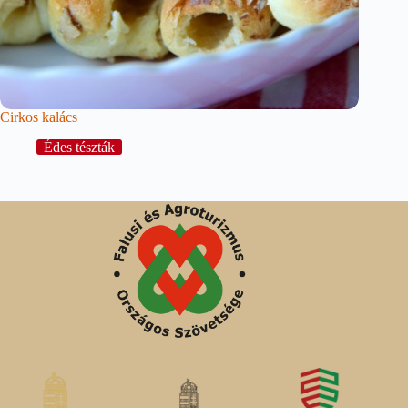
Cirkos kalács
Édes tészták