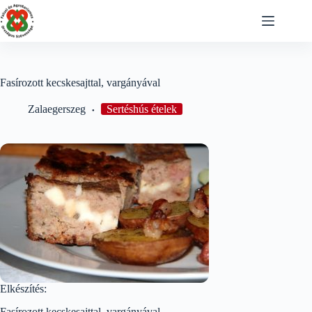
Skip
to
content
Fasírozott kecskesajttal, vargányával
Zalaegerszeg
Sertéshús ételek
Elkészítés:
Fasírozott kecskesajttal, vargányával