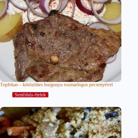
Topfekas – körözöttes burgonya rozmaringos pecsenyével
Sertéshús ételek