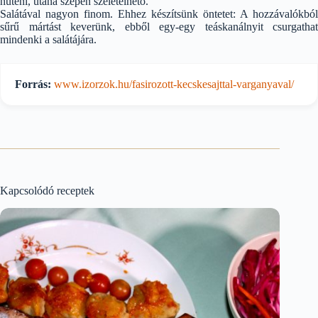
hűteni, utána szépen szeletelhető.
Salátával nagyon finom. Ehhez készítsünk öntetet: A hozzávalókból
sűrű mártást keverünk, ebből egy-egy teáskanálnyit csurgathat
mindenki a salátájára.
Forrás:
www.izorzok.hu/fasirozott-kecskesajttal-varganyaval/
Kapcsolódó receptek