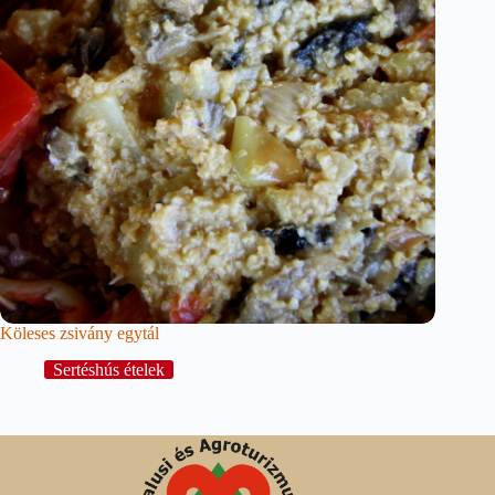
Köleses zsivány egytál
Sertéshús ételek