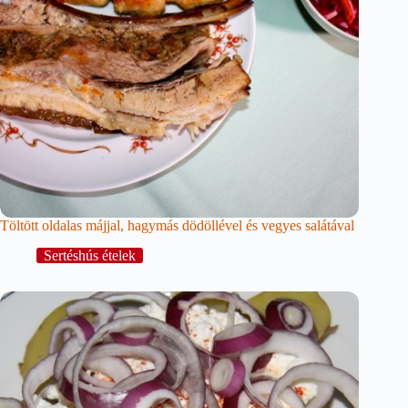
Töltött oldalas májjal, hagymás dödöllével és vegyes salátával
Sertéshús ételek