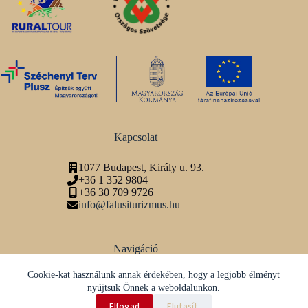
Kapcsolat
1077 Budapest, Király u. 93.
+36 1 352 9804
+36 30 709 9726
info@falusiturizmus.hu
Navigáció
Adatvédelmi tájékoztató
Cookie-kat használunk annak érdekében, hogy a legjobb élményt
nyújtsuk Önnek a weboldalunkon.
Közösségi média
Elfogad
Elutasít