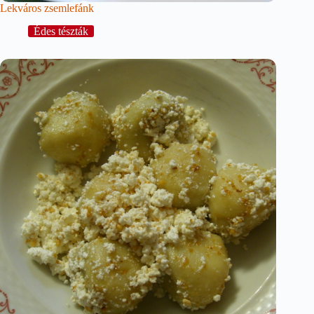
Lekváros zsemlefánk
Édes tészták