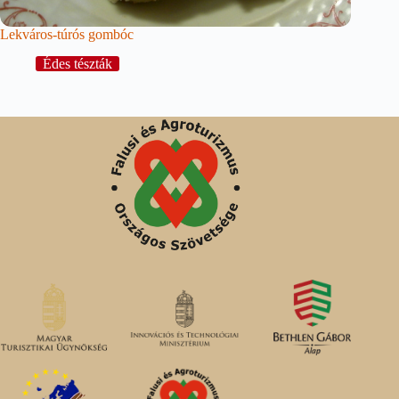
Lekváros-túrós gombóc
Édes tészták