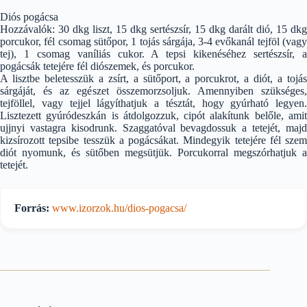
Diós pogácsa
Hozzávalók: 30 dkg liszt, 15 dkg sertészsír, 15 dkg darált dió, 15 dkg
porcukor, fél csomag sütőpor, 1 tojás sárgája, 3-4 evőkanál tejföl (vagy
tej), 1 csomag vaníliás cukor. A tepsi kikenéséhez sertészsír, a
pogácsák tetejére fél diószemek, és porcukor.
A lisztbe beletesszük a zsírt, a sütőport, a porcukrot, a diót, a tojás
sárgáját, és az egészet összemorzsoljuk. Amennyiben szükséges,
tejföllel, vagy tejjel lágyíthatjuk a tésztát, hogy gyúrható legyen.
Lisztezett gyúródeszkán is átdolgozzuk, cipót alakítunk belőle, amit
ujjnyi vastagra kisodrunk. Szaggatóval bevagdossuk a tetejét, majd
kizsírozott tepsibe tesszük a pogácsákat. Mindegyik tetejére fél szem
diót nyomunk, és sütőben megsütjük. Porcukorral megszórhatjuk a
tetejét.
Forrás:
www.izorzok.hu/dios-pogacsa/