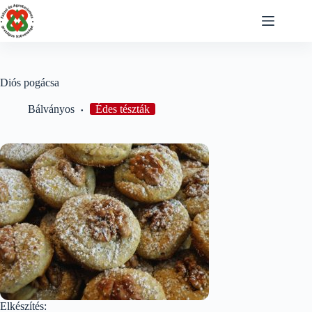
Skip
to
content
Diós pogácsa
Bálványos
Édes tészták
Elkészítés: