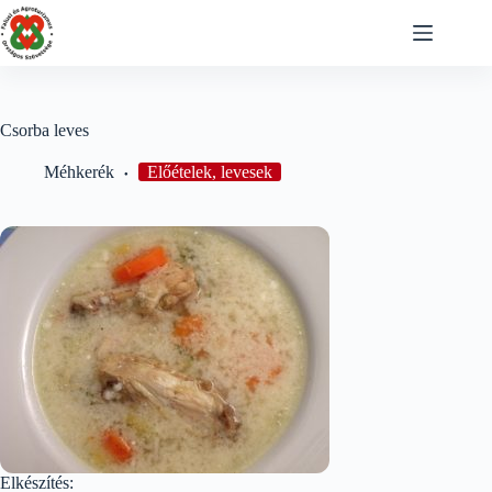
Skip
to
content
Csorba leves
Méhkerék
Előételek, levesek
Elkészítés: