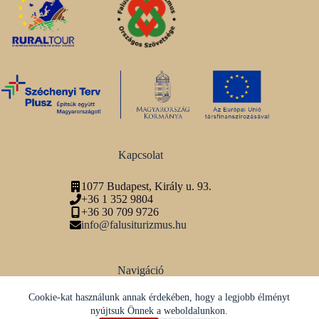
Kapcsolat
1077 Budapest, Király u. 93.
+36 1 352 9804
+36 30 709 9726
info@falusiturizmus.hu
Navigáció
Adatvédelmi tájékoztató
Cookie-kat használunk annak érdekében, hogy a legjobb élményt
nyújtsuk Önnek a weboldalunkon.
Közösségi média