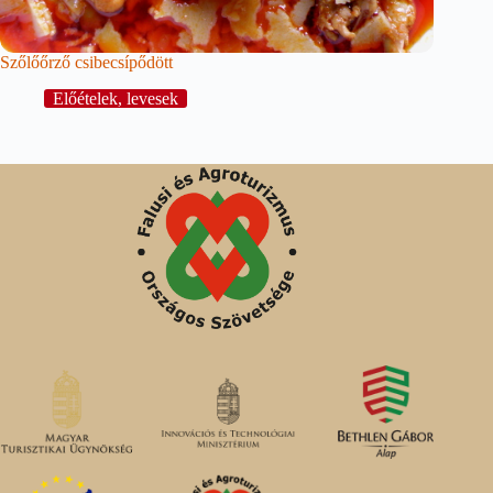
Szőlőőrző csibecsípődött
Előételek, levesek