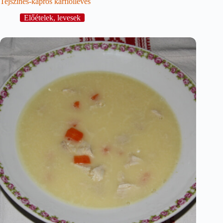
Tejszínes-kapros karfiolleves
Előételek, levesek