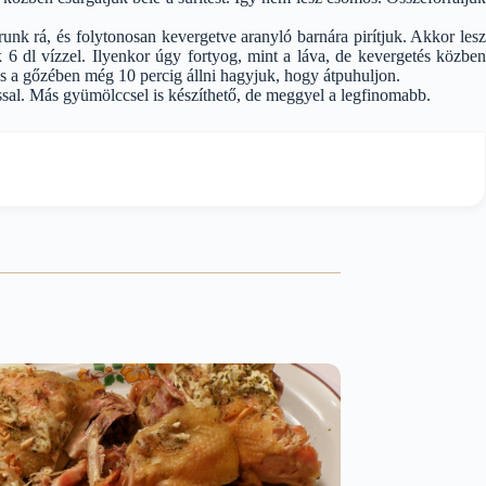
unk rá, és folytonosan kevergetve aranyló barnára pirítjuk. Akkor lesz
 6 dl vízzel. Ilyenkor úgy fortyog, mint a láva, de kevergetés közben
 és a gőzében még 10 percig állni hagyjuk, hogy átpuhuljon.
ssal. Más gyümölccsel is készíthető, de meggyel a legfinomabb.