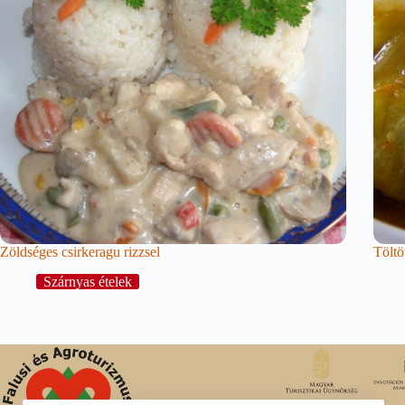
Zöldséges csirkeragu rizzsel
Töltö
Szárnyas ételek