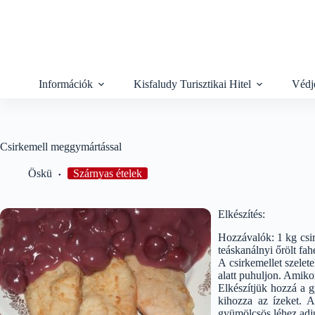
Skip
to
content
Információk
Kisfaludy Turisztikai Hitel
Védj
Csirkemell meggymártással
Öskü
Szárnyas ételek
Elkészítés:
Hozzávalók: 1 kg csir
teáskanálnyi őrölt fahé
A csirkemellet szelet
alatt puhuljon. Amikor
Elkészítjük hozzá a g
kihozza az ízeket. A
gyümölcsös léhez adju