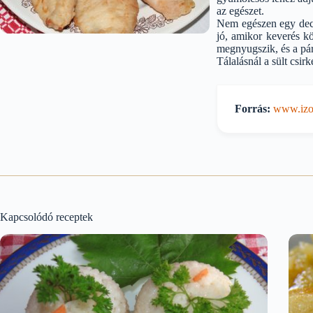
az egészet.
Nem egészen egy deci 
jó, amikor keverés k
megnyugszik, és a pár
Tálalásnál a sült csi
Forrás:
www.izor
Kapcsolódó receptek