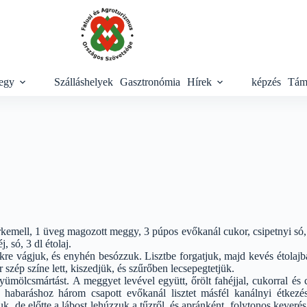
egy
Szálláshelyek
Gasztronómia
Hírek
képzés
Tám
kemell, 1 üveg magozott meggy, 3 púpos evőkanál cukor, csipetnyi só, 
j, só, 3 dl étolaj.
ekre vágjuk, és enyhén besózzuk. Lisztbe forgatjuk, majd kevés étolaj
 szép színe lett, kiszedjük, és szűrőben lecsepegtetjük.
yümölcsmártást. A meggyet levével együtt, őrölt fahéjjal, cukorral és c
 habaráshoz három csapott evőkanál lisztet másfél kanálnyi étkezé
k, de előtte a lábost lehúzzuk a tűzről, és apránként, folytonos keveré