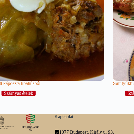
tt káposzta libahúsból
Sült tyúkh
Szárnyas ételek
Szá
Kapcsolat
1077 Budapest, Király u. 93.