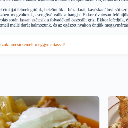
étolajat felmelegítünk, beleöntjük a búzadarát, kávéskanálnyi sót szór
özben megváltozik, csengővé válik a hangja. Ekkor óvatosan felöntjük
olás során lassan szétesik a folyadéktól összeállt gríz. Ekkor lefedjük,
rkemell mellé darát halmozunk, és az egészet nyakon öntjük meggymártá
zok.hu/csirkemell-meggymartassal/