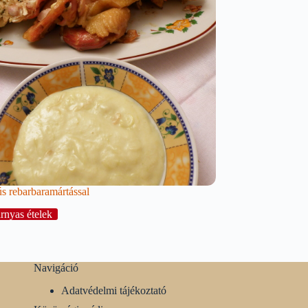
ús rebarbaramártással
rnyas ételek
Navigáció
Adatvédelmi tájékoztató