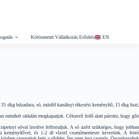
ogatás
Körösmenti Vállalkozás Erősítés
EN
35 dkg búzadara, só, másfél kanálnyi étkezési keményítő, 15 dkg liszt,
ban mindkét oldalán megkapatjuk. Célszerű fedő alatt párolni, hogy gőz
sipetnyi sóval ízesítve felforraljuk. A só azért szükséges, hogy jobban
si keményítővel, és 1-2 dl vízzel csomómentesre keverünk. A forró
s közben csurgatjuk bele a sűrítést. Így nem lesz csomós. Összeforraljuk