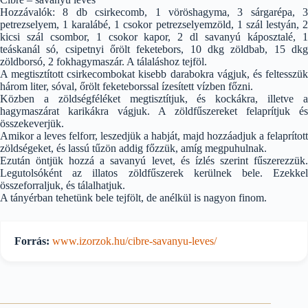
Hozzávalók: 8 db csirkecomb, 1 vöröshagyma, 3 sárgarépa, 3
petrezselyem, 1 karalábé, 1 csokor petrezselyemzöld, 1 szál lestyán, 2
kicsi szál csombor, 1 csokor kapor, 2 dl savanyú káposztalé, 1
teáskanál só, csipetnyi őrölt feketebors, 10 dkg zöldbab, 15 dkg
zöldborsó, 2 fokhagymaszár. A tálaláshoz tejföl.
A megtisztított csirkecombokat kisebb darabokra vágjuk, és feltesszük
három liter, sóval, őrölt feketeborssal ízesített vízben főzni.
Közben a zöldségféléket megtisztítjuk, és kockákra, illetve a
hagymaszárat karikákra vágjuk. A zöldfűszereket felaprítjuk és
összekeverjük.
Amikor a leves felforr, leszedjük a habját, majd hozzáadjuk a felaprított
zöldségeket, és lassú tűzön addig főzzük, amíg megpuhulnak.
Ezután öntjük hozzá a savanyú levet, és ízlés szerint fűszerezzük.
Legutolsóként az illatos zöldfűszerek kerülnek bele. Ezekkel
összeforraljuk, és tálalhatjuk.
A tányérban tehetünk bele tejfölt, de anélkül is nagyon finom.
Forrás:
www.izorzok.hu/cibre-savanyu-leves/