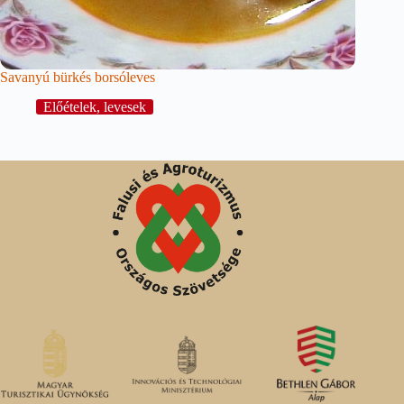
Savanyú bürkés borsóleves
Előételek, levesek