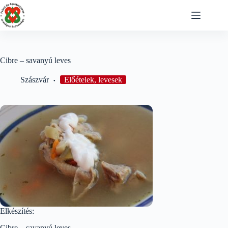
Skip
to
content
Cibre – savanyú leves
Szászvár
Előételek, levesek
Elkészítés:
Cibre – savanyú leves