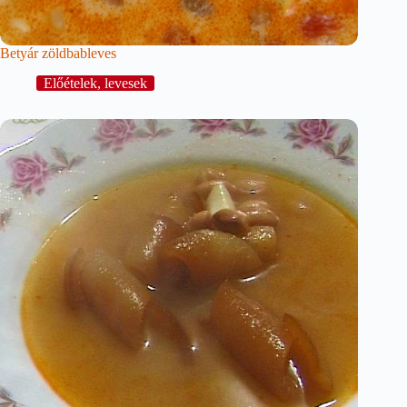
Betyár zöldbableves
Előételek, levesek