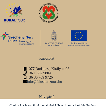
Kapcsolat
1077 Budapest, Király u. 93.
+36 1 352 9804
+36 30 709 9726
info@falusiturizmus.hu
Navigáció
Adatvédelmi tájékoztató
Cookie-kat használunk annak érdekében, hogy a legjobb élményt