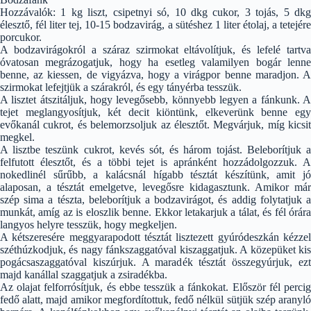
Hozzávalók: 1 kg liszt, csipetnyi só, 10 dkg cukor, 3 tojás, 5 dkg
élesztő, fél liter tej, 10-15 bodzavirág, a sütéshez 1 liter étolaj, a tetejére
porcukor.
A bodzavirágokról a száraz szirmokat eltávolítjuk, és lefelé tartva
óvatosan megrázogatjuk, hogy ha esetleg valamilyen bogár lenne
benne, az kiessen, de vigyázva, hogy a virágpor benne maradjon. A
szirmokat lefejtjük a szárakról, és egy tányérba tesszük.
A lisztet átszitáljuk, hogy levegősebb, könnyebb legyen a fánkunk. A
tejet meglangyosítjuk, két decit kiöntünk, elkeverünk benne egy
evőkanál cukrot, és belemorzsoljuk az élesztőt. Megvárjuk, míg kicsit
megkel.
A lisztbe teszünk cukrot, kevés sót, és három tojást. Beleborítjuk a
felfutott élesztőt, és a többi tejet is apránként hozzádolgozzuk. A
nokedlinél sűrűbb, a kalácsnál hígabb tésztát készítünk, amit jó
alaposan, a tésztát emelgetve, levegősre kidagasztunk. Amikor már
szép sima a tészta, beleborítjuk a bodzavirágot, és addig folytatjuk a
munkát, amíg az is eloszlik benne. Ekkor letakarjuk a tálat, és fél órára
langyos helyre tesszük, hogy megkeljen.
A kétszeresére meggyarapodott tésztát lisztezett gyúródeszkán kézzel
széthúzkodjuk, és nagy fánkszaggatóval kiszaggatjuk. A közepüket kis
pogácsaszaggatóval kiszúrjuk. A maradék tésztát összegyúrjuk, ezt
majd kanállal szaggatjuk a zsiradékba.
Az olajat felforrósítjuk, és ebbe tesszük a fánkokat. Először fél percig
fedő alatt, majd amikor megfordítottuk, fedő nélkül sütjük szép aranyló