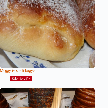
Meggy ízes kelt bugyor
Édes tészták