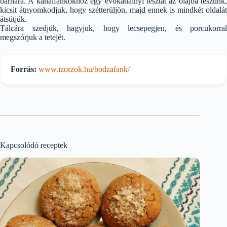
barnára. A kanálfánkokhoz egy evőkanálnyi tésztát az olajba teszünk,
kicsit átnyomkodjuk, hogy szétterüljön, majd ennek is mindkét oldalát
átsütjük.
Tálcára szedjük, hagyjuk, hogy lecsepegjen, és porcukorral
megszórjuk a tetejét.
Forrás:
www.izorzok.hu/bodzafank/
Kapcsolódó receptek