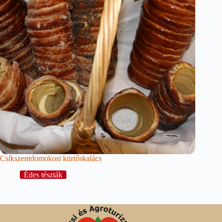
Csíkszentdomokosi kürtőskalács
Édes tészták