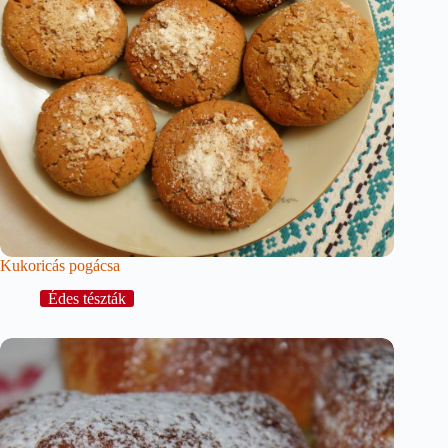
Kukoricás pogácsa
Édes tészták