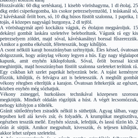
Hozzávalók: 60 dkg sertéskaraj, 1 kisebb vöröshagyma, 1 dl étolaj, 25
dkg erdei csiperkegomba, kis csokor petrezselyemzöld, 1 teáskanál só,
2 kávéskanál őrölt bors, só, 10 dkg húsos füstölt szalonna, 1 paprika, 1
tojás, 4 közepes nagyságú burgonya, 2 dl tejföl.
A vöröshagymát apró kockákra vágjuk, és étolajon megpároljuk. 15
dekányi gombát laskára szeletelve beleborítunk. Vágunk rá egy kis
petrezselyem zöldet, majd sóval, kávéskanálnyi borssal fűszerezzük.
Amikor a gomba elkészült, félretesszük, hogy kihűljön.
A csont nélküli karajt hosszirányban szétnyitjuk. Éles késsel, óvatosan
dolgozzunk, hogy aránylag vékony legyen a hús. Egy nagy téglalapot
kapunk, amit enyhén kiklopfolunk. Sóval, őrölt borssal kicsit
meghintjük, majd hosszirányban füstölt szalonna szeleteket terítünk rá.
Egy csíkban két szelet paprikát helyezünk bele. A tojást keményre
főzzük, kihűtjük, és felvágva azt is beletesszük. A meghűlt gombát
vékony rétegben elterítjük a karajon. Óvatosan feltekerjük az egészet,
közben enyhén még sózhatjuk.
Vékony zsineggel, hurkolásos technikával közepesen szorosra
megkötjük. Mindkét oldalán rögzítjük a húst. A végét lecsomózzuk,
nehogy kifolyjon a töltelék.
Gránit sütőedényben zsiradék nélkül is süthetjük. Agyag tálban, vagy
tepsiben kell alá kevés zsír, és folyadék. A krumplikat megtisztítva,
egészben tesszük mellé. Enyhén sózzuk, lefedjük, és lassú tűzön kb. 2
órán át sütjük. Amikor megpuhult, kivesszük, és teljesen kihűtjük,
akkor lehet szépen szeletelni.