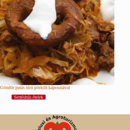
Göndör patás túró pörkölt káposztával
Sertéshús ételek