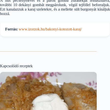
A hús pecsenyelevét és a párolt gomba zsiradékját felhasználva,
további 10 dekányi gombát megpárolunk, végül tejföllel beforraljuk.
Ezt kanalazzuk a karaj szeletekre, és a mellette sült burgonyát kínáljuk
hozzá.
Forrás:
www.izorzok.hu/bakonyi-kotozott-karaj/
Kapcsolódó receptek