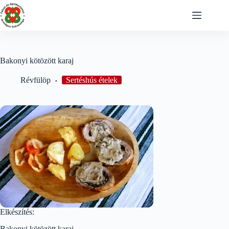
Skip
to
content
Bakonyi kötözött karaj
Révfülöp
Sertéshús ételek
Elkészítés:
Bakonyi kötözött karaj