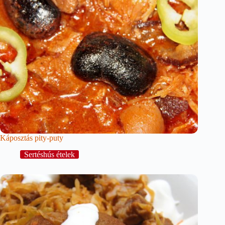
Káposztás pity-puty
Sertéshús ételek