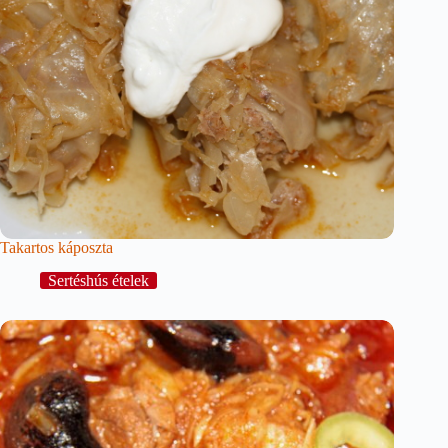
Takartos káposzta
Sertéshús ételek