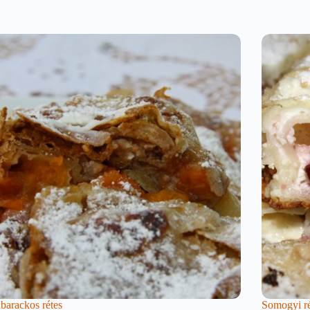
barackos rétes
Somogyi ré