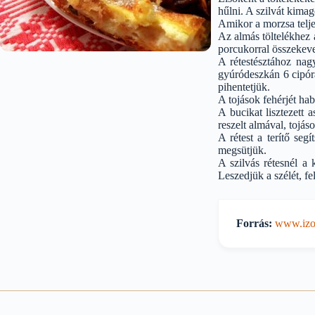
hűlni. A szilvát kima
Amikor a morzsa teljes
Az almás töltelékhez a
porcukorral összekeve
A rétestésztához nagy
gyúródeszkán 6 cipóra
pihentetjük.
A tojások fehérjét hab
A bucikat lisztezett 
reszelt almával, tojás
A rétest a terítő segí
megsütjük.
A szilvás rétesnél a 
Leszedjük a szélét, fel
Forrás:
www.izor