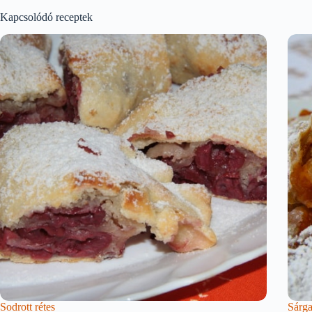
Kapcsolódó receptek
Sodrott rétes
Sárga