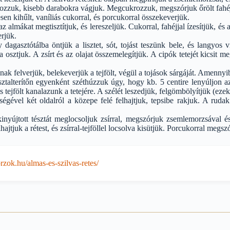
gozzuk, kisebb darabokra vágjuk. Megcukrozzuk, megszórjuk őrölt fahéj
en kihűlt, vaníliás cukorral, és porcukorral összekeverjük.
z almákat megtisztítjuk, és lereszeljük. Cukorral, fahéjjal ízesítjük, és 
rjük.
 dagasztótálba öntjük a lisztet, sót, tojást teszünk bele, és langyos 
 osztjuk. A zsírt és az olajat összemelegítjük. A cipók tetejét kicsit
nak felverjük, belekeverjük a tejfölt, végül a tojások sárgáját. Amennyibe
asztalterítőn egyenként széthúzzuk úgy, hogy kb. 5 centire lenyúljon 
os tejfölt kanalazunk a tetejére. A szélét leszedjük, felgömbölyítjük (ez
tségével két oldalról a közepe felé felhajtjuk, tepsibe rakjuk. A rudak 
kinyújtott tésztát meglocsoljuk zsírral, megszórjuk zsemlemorzsával é
hajtjuk a rétest, és zsírral-tejföllel locsolva kisütjük. Porcukorral megsz
zok.hu/almas-es-szilvas-retes/