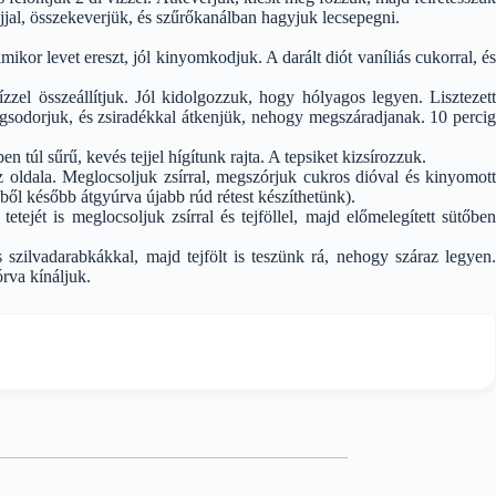
jal, összekeverjük, és szűrőkanálban hagyjuk lecsepegni.
amikor levet ereszt, jól kinyomkodjuk. A darált diót vaníliás cukorral, és
vízzel összeállítjuk. Jól kidolgozzuk, hogy hólyagos legyen. Lisztezett
 megsodorjuk, és zsiradékkal átkenjük, nehogy megszáradjanak. 10 percig
n túl sűrű, kevés tejjel hígítunk rajta. A tepsiket kizsírozzuk.
az oldala. Meglocsoljuk zsírral, megszórjuk cukros dióval és kinyomott
ekből később átgyúrva újabb rúd rétest készíthetünk).
tetejét is meglocsoljuk zsírral és tejföllel, majd előmelegített sütőben
s szilvadarabkákkal, majd tejfölt is teszünk rá, nehogy száraz legyen.
órva kínáljuk.