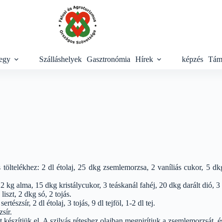
egy
Szálláshelyek
Gasztronómia
Hírek
képzés
Tám
 töltelékhez: 2 dl étolaj, 25 dkg zsemlemorzsa, 2 vaníliás cukor, 5 dk
 2 kg alma, 15 dkg kristálycukor, 3 teáskanál fahéj, 20 dkg darált dió, 
liszt, 2 dkg só, 2 tojás.
tészsír, 2 dl étolaj, 3 tojás, 9 dl tejföl, 1-2 dl tej.
sír.
t készítjük el. A szilvás réteshez olajban megpirítjuk a zsemlemorzsát, é