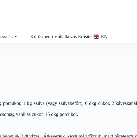
ogatás
Körösmenti Vállalkozás Erősítés
EN
g porcukor, 1 kg szilva (vagy szilvabefőtt), 6 dkg cukor, 2 kávéskanál
3 csomag vaníliás cukor, 15 dkg porcukor.
s felöntjük 2 dl vízzel. Átkeverjük, kicsit még főzzük, majd félretesszük