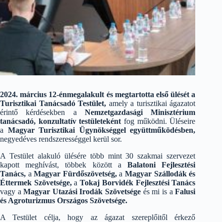
2024. március 12-énmegalakult és megtartotta első ülését a
Turisztikai Tanácsadó Testület,
amely a turisztikai ágazatot
érintő kérdésekben a
Nemzetgazdasági Minisztérium
tanácsadó, konzultatív testületeként
fog működni. Üléseire
a
Magyar Turisztikai Ügynökséggel együttműködésben,
negyedéves rendszerességgel kerül sor.
A Testület alakuló ülésére több mint 30 szakmai szervezet
kapott meghívást, többek között a
Balatoni Fejlesztési
Tanács,
a
Magyar Fürdőszövetség,
a
Magyar Szállodák és
Éttermek Szövetsége,
a
Tokaj Borvidék Fejlesztési Tanács
vagy a
Magyar Utazási Irodák Szövetsége
és mi is a
Falusi
és Agroturizmus Országos Szövetsége.
A Testület célja, hogy az ágazat szereplőitől érkező