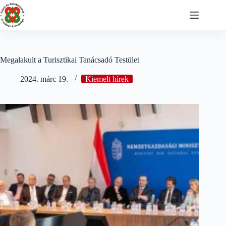
Skip
to
content
Megalakult a Turisztikai Tanácsadó Testület
2024. márc 19.
Kiemelt hírek