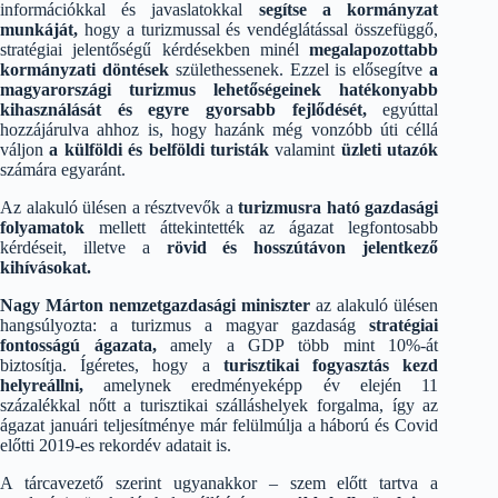
információkkal és javaslatokkal
segítse a kormányzat
munkáját,
hogy a turizmussal és vendéglátással összefüggő,
stratégiai jelentőségű kérdésekben minél
megalapozottabb
kormányzati döntések
születhessenek. Ezzel is elősegítve
a
magyarországi turizmus lehetőségeinek hatékonyabb
kihasználását és egyre gyorsabb fejlődését,
egyúttal
hozzájárulva ahhoz is, hogy hazánk még vonzóbb úti céllá
váljon
a külföldi és belföldi turisták
valamint
üzleti utazók
számára egyaránt.
Az alakuló ülésen a résztvevők a
turizmusra ható gazdasági
folyamatok
mellett áttekintették az ágazat legfontosabb
kérdéseit, illetve a
rövid és hosszútávon jelentkező
kihívásokat.
Nagy Márton nemzetgazdasági miniszter
az alakuló ülésen
hangsúlyozta: a turizmus a magyar gazdaság
stratégiai
fontosságú ágazata,
amely a GDP több mint 10%-át
biztosítja. Ígéretes, hogy a
turisztikai fogyasztás kezd
helyreállni,
amelynek eredményeképp év elején 11
százalékkal nőtt a turisztikai szálláshelyek forgalma, így az
ágazat januári teljesítménye már felülmúlja a háború és Covid
előtti 2019-es rekordév adatait is.
A tárcavezető szerint ugyanakkor – szem előtt tartva a