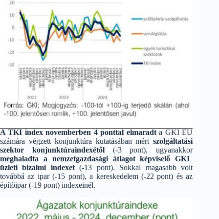
A TKI index novemberben 4 ponttal elmaradt
a GKI EU
számára végzett konjunktúra kutatásában mért
szolgáltatási
szektor konjunktúraindexétől
(-3 pont), ugyanakkor
meghaladta a nemzetgazdasági átlagot képviselő GKI
üzleti bizalmi indexet
(-13 pont). Sokkal magasabb volt
továbbá az ipar (-15 pont), a kereskedelem (-22 pont) és az
építőipar (-19 pont) indexeinél.