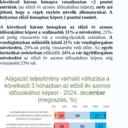
következő három hónapra vonatkozóan +2 pontot
mértünk
(az előző év azonos időszakához képest),
mely azt
jelenti, hogy a cégek enyhén növelik állományukat. A
helyzetaz előző hónaphoz képest 2 ponttal romlott.
A következő három hónapban az előző év azonos
időszakához képest a szállásadók 31%-a növekedést,
21%-
uk pedig visszaesést vár a vendég-éjszakák számában.
A
vendéglátásban működők közül 21% vár vendégforgalom
növekedést,
29%-uk pedig visszaesést vetít előre. Az
egyéb
turisztikai szektorban
működők
24%-a vár ügyfélforgalom
növekedést
az előző év azonos időszakához képest, míg
visszaesést 23% vár.