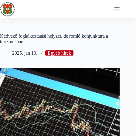
Skip
to
content
Kedvező foglalkoztatási helyzet, de romló konjunktúra a
turizmusban
2025. jan 10.
Egyéb hírek