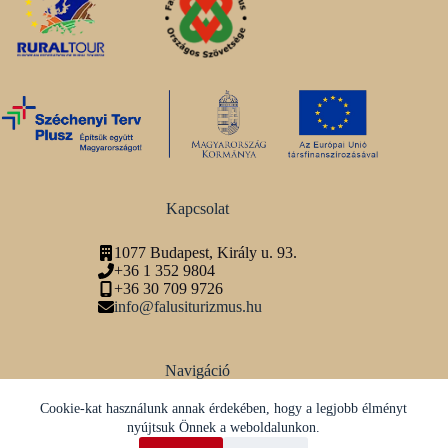
Kapcsolat
1077 Budapest, Király u. 93.
+36 1 352 9804
+36 30 709 9726
info@falusiturizmus.hu
Navigáció
Adatvédelmi tájékoztató
Cookie-kat használunk annak érdekében, hogy a legjobb élményt
nyújtsuk Önnek a weboldalunkon.
Közösségi média