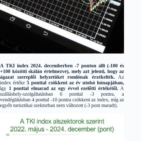
A TKI index 2024. decemberben -7 ponton állt (-100 és
+100 közötti skálán értelmezve), mely azt jelenti, hogy az
ágazat szereplői helyzetüket romlónak érzékelték.
Az
index értéke
5 ponttal csökkent az év utolsó hónapjában,
így
1 ponttal elmarad az egy évvel ezelőtti értékétől.
A
szálláshely-szolgáltatásban 6 ponttal -3 pontra, a
vendéglátásban 4 ponttal -10 pontra csökkent az index, míg az
egyéb turisztikai szektorban nem változott (-3 pont maradt).