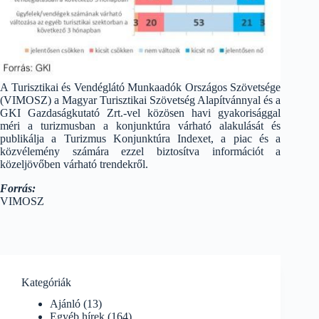
A Turisztikai és Vendéglátó Munkaadók Országos Szövetsége
(VIMOSZ) a Magyar Turisztikai Szövetség Alapítvánnyal és a
GKI Gazdaságkutató Zrt.-vel közösen havi gyakorisággal
méri a turizmusban a konjunktúra várható alakulását és
publikálja a Turizmus Konjunktúra Indexet, a piac és a
közvélemény számára ezzel biztosítva információt a
közeljövőben várható trendekről.
Forrás:
VIMOSZ
Kategóriák
Ajánló
(13)
Egyéb hírek
(164)