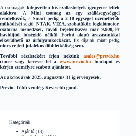
A csomagok
kifejezetten kis szálláshelyek igényeire lettek
alakítva.
A
Mini csomag az egy szállásegységgel
rendelkezők,
a
Smart pedig a 2-10 egységet üzemeltetők
működését
segíti.
NTAK, VIZA, szobatükör, foglalómotor,
csatorna menedzser, távoli bejelentkezés már 9.900,-Ft
havidíjtól, hűségidő nélkül. Forint alapú árazásunkkal
elkerülhető az árfolyamkockázat,
fix díjaink miatt pedig
nincs rejtett jutalékos többletköltség sem.
További részletekért írjon nekünk
asales@previo.hu
címre vagy keresse fel a
www.previo.hu
honlapot és
kérjen személyre szabott ajánlatot.
Az akciós árak 2025. augusztus 31-ig érvényesek.
Previo. Több vendég. Kevesebb gond.
Kategóriák
Ajánló
(13)