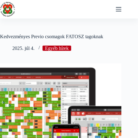
Skip
to
content
Kedvezményes Previo csomagok FATOSZ tagoknak
2025. júl 4.
Egyéb hírek