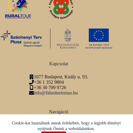
Kapcsolat
1077 Budapest, Király u. 93.
+36 1 352 9804
+36 30 709 9726
info@falusiturizmus.hu
Navigáció
Adatvédelmi tájékoztató
Cookie-kat használunk annak érdekében, hogy a legjobb élményt
nyújtsuk Önnek a weboldalunkon.
Közösségi média