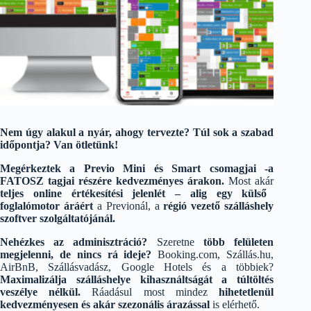
Nem úgy alakul a nyár, ahogy tervezte? Túl sok a szabad
időpontja? Van ötletünk!
Megérkeztek a Previo Mini és Smart csomagjai -a
FATOSZ tagjai részére kedvezményes árakon.
Most akár
teljes online értékesítési jelenlét – alig egy külső
foglalómotor áráért
a Previonál, a
régió vezető szálláshely
szoftver szolgáltatójánál.
Nehézkes az adminisztráció?
Szeretne
több felületen
megjelenni, de nincs rá ideje?
Booking.com, Szállás.hu,
AirBnB, Szállásvadász, Google Hotels és a többiek?
Maximalizálja szálláshelye kihasználtságát a túltöltés
veszélye nélkül.
Ráadásul most mindez
hihetetlenül
kedvezményesen és akár szezonális árazással
is elérhető.