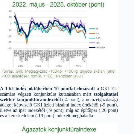
A TKI index októberben 10 ponttal elmaradt
a GKI EU
számára végzett konjunktúra kutatásában mért
szolgáltatási
szektor konjunktúraindexétől
(-4 pont), a nemzetgazdasági
átlagot képviselő GKI üzleti bizalmi index értékétől (-9 pont),
illetve az ipar indexétől (-9 pont), míg az építőipar (-26 pont)
és a kereskedelem (-19 pont) indexeit meghaladta.