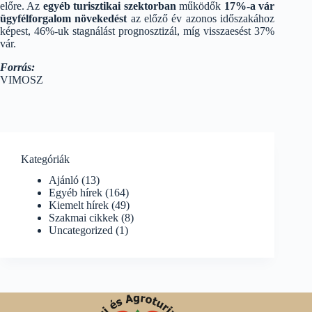
előre. Az
egyéb turisztikai szektorban
működők
17%-a vár
ügyfélforgalom növekedést
az előző év azonos időszakához
képest, 46%-uk stagnálást prognosztizál, míg visszaesést 37%
vár.
Forrás:
VIMOSZ
Kategóriák
Ajánló
(13)
Egyéb hírek
(164)
Kiemelt hírek
(49)
Szakmai cikkek
(8)
Uncategorized
(1)