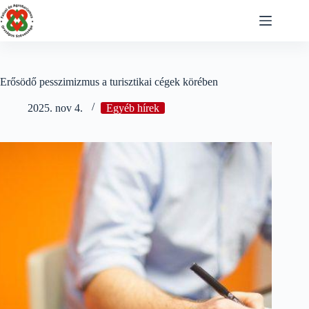
Skip
to
content
Erősödő pesszimizmus a turisztikai cégek körében
2025. nov 4.
Egyéb hírek