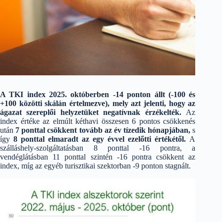
A TKI index 2025. októberben -14 ponton állt (-100 és
+100 közötti skálán értelmezve), mely azt jelenti, hogy az
ágazat szereplői helyzetüket negatívnak érzékelték.
Az
index értéke az elmúlt kéthavi összesen 6 pontos csökkenés
után
7 ponttal csökkent tovább az év tízedik hónapjában,
s
így
8 ponttal elmaradt az egy évvel ezelőtti értékétől.
A
szálláshely-szolgáltatásban 8 ponttal -16 pontra, a
vendéglátásban 11 ponttal szintén -16 pontra csökkent az
index, míg az egyéb turisztikai szektorban -9 ponton stagnált.