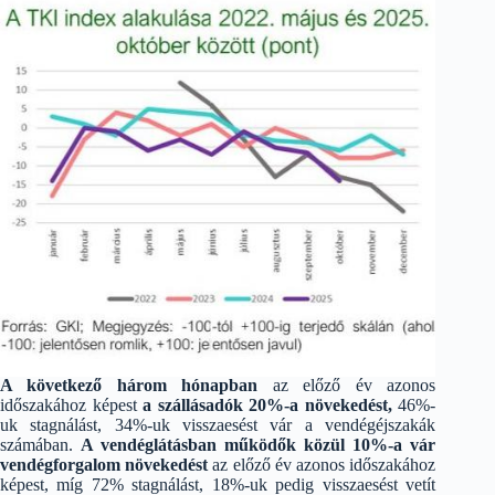
A következő három hónapban
az előző év azonos
időszakához képest
a szállásadók 20%-a növekedést,
46%-
uk stagnálást, 34%-uk visszaesést vár a vendégéjszakák
számában.
A vendéglátásban működők közül 10%-a vár
vendégforgalom növekedést
az előző év azonos időszakához
képest, míg 72% stagnálást, 18%-uk pedig visszaesést vetít