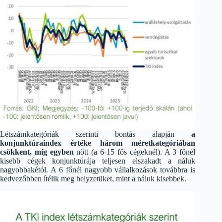
Létszámkategóriák szerinti bontás alapján
a
konjunktúraindex értéke három méretkategóriában
csökkent, míg egyben
nőtt (a 6-15 fős cégeknél). A 3 főnél
kisebb cégek konjunktúrája teljesen elszakadt a náluk
nagyobbakétól. A 6 főnél nagyobb vállalkozások továbbra is
kedvezőbben ítélik meg helyzetüket, mint a náluk kisebbek.