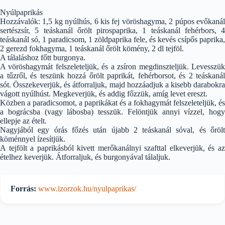
Nyúlpaprikás
Hozzávalók: 1,5 kg nyúlhús, 6 kis fej vöröshagyma, 2 púpos evőkanál
sertészsír, 5 teáskanál őrölt pirospaprika, 1 teáskanál fehérbors, 4
teáskanál só, 1 paradicsom, 1 zöldpaprika fele, és kevés csípős paprika,
2 gerezd fokhagyma, 1 teáskanál őrölt kömény, 2 dl tejföl.
A tálaláshoz főtt burgonya.
A vöröshagymát felszeleteljük, és a zsíron megdinszteljük. Levesszük
a tűzről, és teszünk hozzá őrölt paprikát, fehérborsot, és 2 teáskanál
sót. Összekeverjük, és átforraljuk, majd hozzáadjuk a kisebb darabokra
vágott nyúlhúst. Megkeverjük, és addig főzzük, amíg levet ereszt.
Közben a paradicsomot, a paprikákat és a fokhagymát felszeleteljük, és
a bográcsba (vagy lábosba) tesszük. Felöntjük annyi vízzel, hogy
ellepje az ételt.
Nagyjából egy órás főzés után újabb 2 teáskanál sóval, és őrölt
köménnyel ízesítjük.
A tejfölt a paprikásból kivett merőkanálnyi szafttal elkeverjük, és az
ételhez keverjük. Átforraljuk, és burgonyával tálaljuk.
Forrás:
www.izorzok.hu/nyulpaprikas/