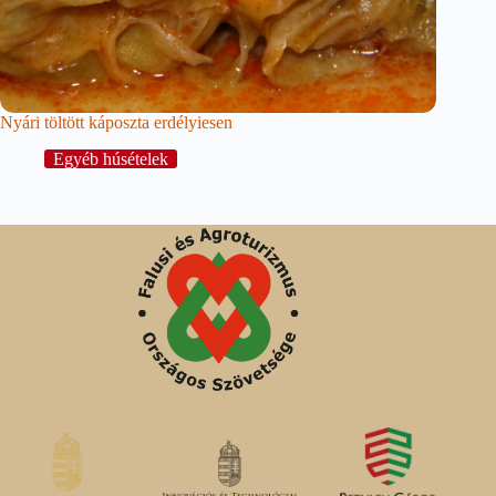
Nyári töltött káposzta erdélyiesen
Egyéb húsételek