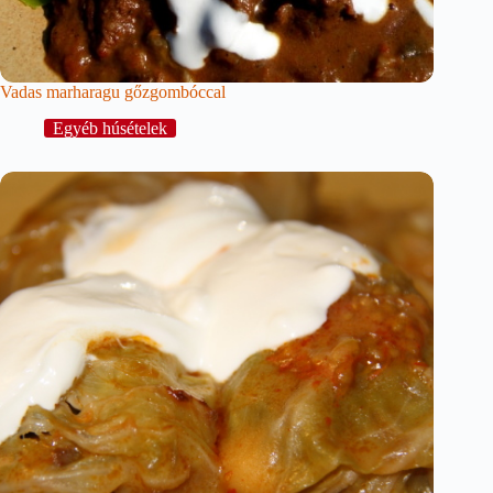
Vadas marharagu gőzgombóccal
Egyéb húsételek