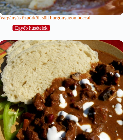
Vargányás őzpörkölt sült burgonyagombóccal
Egyéb húsételek