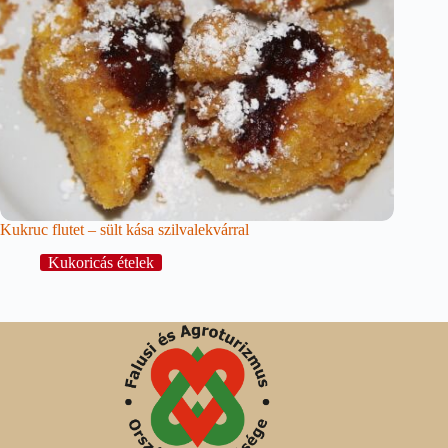
Kukruc flutet – sült kása szilvalekvárral
Kukoricás ételek