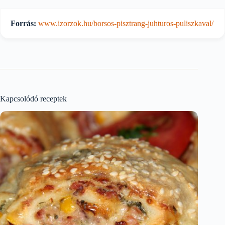
Forrás:
www.izorzok.hu/borsos-pisztrang-juhturos-puliszkaval/
Kapcsolódó receptek