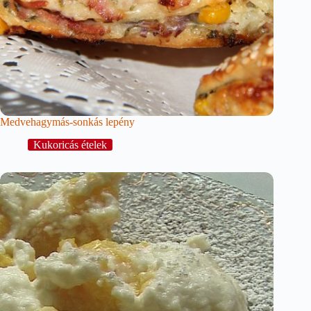
Medvehagymás-sonkás lepény
Kukoricás ételek