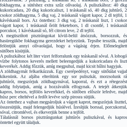
fokhagyma, a sütéshez extra szűz olívaolaj. A puliszkához: 40 dkg
kukoricadara, 20 dkg kukoricaliszt, 1 teáskanál só, 40 dkg juhtúró, 2
csokor zöldhagyma, 5 dkg vaj, 2 teáskanál vágott kapor, 2 dl tejföl, 1
kávéskanál bors. Az öntethez: 3 dkg vaj, 2 teáskanál liszt, 1 csokor
vágott kapor, 1 teáskanál őrölt feketebors, 1 dl csontlé, 1 teáskanál
porcukor, 1 kávéskanál só, fél citrom leve, 2 dl tejföl.
A megtisztított pisztrángokat kívül-belül átsózzuk, borsozzuk, és
hasüregükbe fokhagyma gerezdeket helyezünk. Tepsibe tesszük, majd
felöntjük annyi olívaolajjal, hogy a vágásig érjen. Előmelegített
sütőben kisütjük.
A puliszkához két liter vizet felforralunk egy teáskanál sóval. A lobogó
vízbe folytonos keverés mellett beleengedjük a kukoricadara és liszt
keverékét. Addig főzzük, amíg megpuhul, majd kicsit hűlni hagyjuk.
A zöldhagymát felkarikázzuk. Egy cserépedényt, vagy sütőtálat vajjal
kikenünk. Az aljába elterítünk egy sor puliszkát, morzsolunk rá
juhtúrót, megszórjuk zöldhagymával, kaporral, és ezt a rétegezést
addig folytatjuk, amíg a hozzávalók elfogynak. A tetejét átkenjük
kapros, borsos, tejfölös keverékkel, és sütőben először lefedve, majd
húsz perc elteltével a fedőt levéve szép pirosra sütjük.
Az öntethez a vajban megpároljuk a vágott kaprot, megszórjuk liszttel,
összesütjük, majd felengedjük húslével. Ízesítjük borssal, porcukorral,
sóval, citromlével, és elkeverjük benne a tejfölt.
Tálalásnál borsos pisztrángunkat juhtúrós puliszkával, és kapros
öntettel együtt tálaljuk.