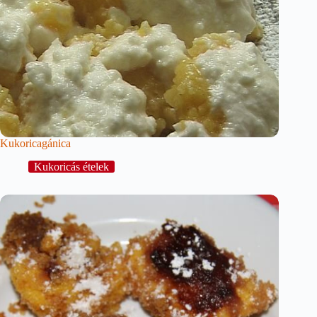
Kukoricagánica
Kukoricás ételek