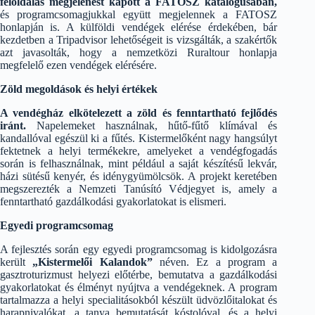
féloldalas megjelenést kapott a FATOSZ katalógusában,
és programcsomagjukkal együtt megjelennek a FATOSZ
honlapján is. A külföldi vendégek elérése érdekében, bár
kezdetben a Tripadvisor lehetőségeit is vizsgálták, a szakértők
azt javasolták, hogy a nemzetközi Ruraltour honlapja
megfelelő ezen vendégek elérésére.
Zöld megoldások és helyi értékek
A vendégház elkötelezett a zöld és fenntartható fejlődés
iránt.
Napelemeket használnak, hűtő-fűtő klímával és
kandallóval egészül ki a fűtés. Kistermelőként nagy hangsúlyt
fektetnek a helyi termékekre, amelyeket a vendégfogadás
során is felhasználnak, mint például a saját készítésű lekvár,
házi sütésű kenyér, és idénygyümölcsök. A projekt keretében
megszerezték a Nemzeti Tanúsító Védjegyet is, amely a
fenntartható gazdálkodási gyakorlatokat is elismeri.
Egyedi programcsomag
A fejlesztés során egy egyedi programcsomag is kidolgozásra
került
„Kistermelői Kalandok”
néven. Ez a program a
gasztroturizmust helyezi előtérbe, bemutatva a gazdálkodási
gyakorlatokat és élményt nyújtva a vendégeknek. A program
tartalmazza a helyi specialitásokból készült üdvözlőitalokat és
harapnivalókat, a tanya bemutatását kóstolóval, és a helyi