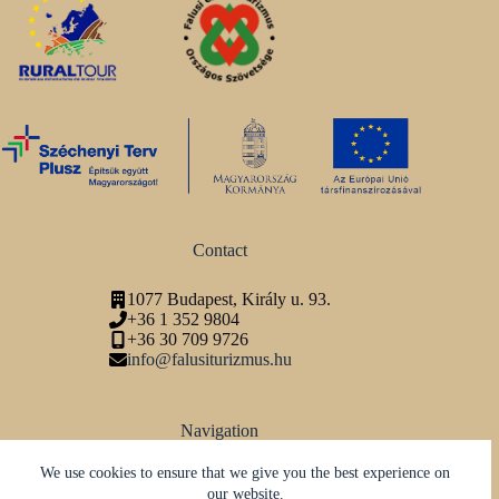
Contact
1077 Budapest, Király u. 93.
+36 1 352 9804
+36 30 709 9726
info@falusiturizmus.hu
Navigation
Adatvédelmi tájékoztató
We use cookies to ensure that we give you the best experience on
our website.
Social media