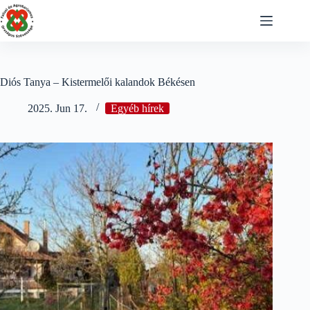
Skip
to
content
Diós Tanya – Kistermelői kalandok Békésen
2025. Jun 17.
Egyéb hírek