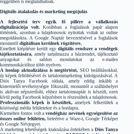
reggeliben is megtalálhatóak.
Digitális átalakulás és marketing megújulás
A fejlesztési terv egyik fő pillére a vállalkozás
digitalizációja volt.
Korábban a foglalások papír alapon
történtek, azonban a tulajdonosok nyitottak voltak az online
megoldásokra. A Google Naptár bevezetésével a foglalások
mostantól
digitálisan kerülnek rögzítésre.
Emellett kiépítésre került egy
digitális rendszer a vendégek
tájékoztatására,
amely tartalmazza a házirendet, tájékoztató
anyagokat és sablon mondatokat az e-mailes
kommunikációhoz több nyelven.
A honlap aktualizálása is megtörtént,
SEO beállításokkal,
új képek feltöltésével és tartalommarketing kidolgozásával. A
Diós Tanya Facebook oldala, amely eddig inkább a
kistermelői tevékenységre fókuszált, mostantól a szálláshelyet
is aktívan népszerűsíti, ehhez tartalomnaptár is készült, ezen
kívül pedig Facebook képzésben is részesültek a tulajdonosok.
Professzionális képek is készültek,
amelyek felkerültek a
közösségi média felületekre és a honlapra.
Kiemelten fontos volt a
vendégház nevének egységesítése az
összes online felületen,
beleértve a Waze-t, Google Térképet
és Google Névjegyet.
A marketing lehetőségek kiaknázása érdekében a
Diós Tanya