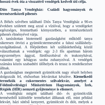
hosszú évek óta a visszatérő vendégek kedvelt úti célja.
Diós Tanya Vendégház: Családi hagyományok és
természetközeli pihenés
A Békés szívében található Diós Tanya Vendégház a 90-es
években született meg azzal a vízióval, hogy a vendégeket
egészséges, fenntartható környezetben, a természetközeli
pihenés élményével várja.
A tanúsítottan biotermelő gazdaságként működő tanya
sikeresen ötvözi a gyümölcstermesztést a falusi szálláshely-
szolgáltatással. A főépületben két szálláslehetőség közül
választhatnak a vendégek: egy 2-3 fős apartman három
egyszemélyes ággyal, fürdőszobával és teakonyhával,
valamint egy kétágyas szoba zuhanyzóval. A vendégek
számára közös szabadtéri ülőhelyek és terasz is rendelkezésre
állnak.
A gazdaságban megtermelt gyümölcsök nagy részét helyben
dolgozzák fel, elsősorban lekvárokat készítve.
Kiemelkedő
termékük a cukormentes szilvalekvár, amelyet a
Földművelésügyi Minisztérium Hagyományok, Ízek,
Régiók (HÍR) nemzeti gyűjteménye is elismert.
A vendégház mögött található dió- és gyümölcsfák
terméseiből különféle termékeket állítanak elő, mint például
lekvárt, házi sütésű kenyeret, gyümölcsöt és diót, melyek a