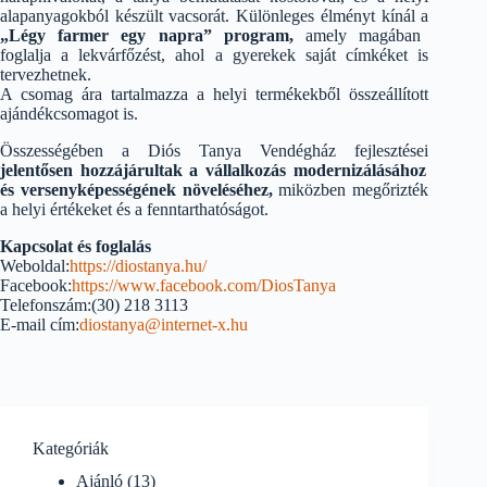
alapanyagokból készült vacsorát. Különleges élményt kínál a
„Légy farmer egy napra” program,
amely magában
foglalja a lekvárfőzést, ahol a gyerekek saját címkéket is
tervezhetnek.
A csomag ára tartalmazza a helyi termékekből összeállított
ajándékcsomagot is.
Összességében a Diós Tanya Vendégház fejlesztései
jelentősen hozzájárultak a vállalkozás modernizálásához
és versenyképességének növeléséhez,
miközben megőrizték
a helyi értékeket és a fenntarthatóságot.
Kapcsolat és foglalás
Weboldal:
https://diostanya.hu/
Facebook:
https://www.facebook.com/DiosTanya
Telefonszám:(30) 218 3113
E-mail cím:
diostanya@internet-x.hu
Kategóriák
Ajánló
(13)