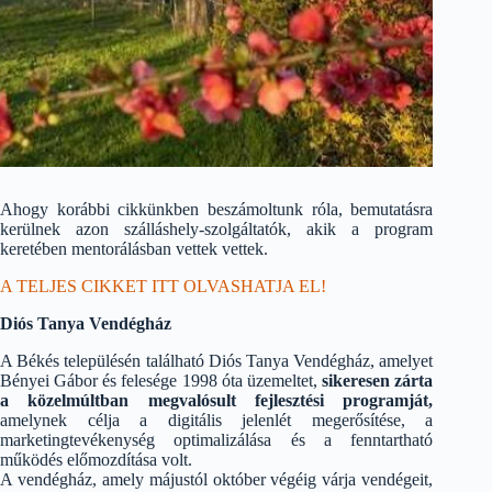
Ahogy korábbi cikkünkben beszámoltunk róla, bemutatásra
kerülnek azon szálláshely-szolgáltatók, akik a program
keretében mentorálásban vettek vettek.
A TELJES CIKKET ITT OLVASHATJA EL!
Diós Tanya Vendégház
A Békés településén található Diós Tanya Vendégház, amelyet
Bényei Gábor és felesége 1998 óta üzemeltet,
sikeresen zárta
a közelmúltban megvalósult fejlesztési programját,
amelynek célja a digitális jelenlét megerősítése, a
marketingtevékenység optimalizálása és a fenntartható
működés előmozdítása volt.
A vendégház, amely májustól október végéig várja vendégeit,