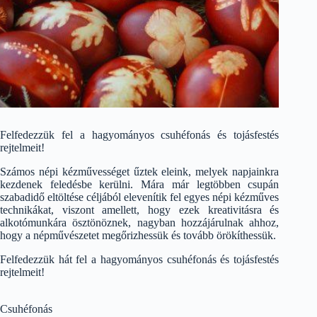
Felfedezzük fel a hagyományos csuhéfonás és tojásfestés
rejtelmeit!
Számos népi kézművességet űztek eleink, melyek napjainkra
kezdenek feledésbe kerülni. Mára már legtöbben csupán
szabadidő eltöltése céljából elevenítik fel egyes népi kézműves
technikákat, viszont amellett, hogy ezek kreativitásra és
alkotómunkára ösztönöznek, nagyban hozzájárulnak ahhoz,
hogy a népművészetet megőrizhessük és tovább örökíthessük.
Felfedezzük hát fel a hagyományos csuhéfonás és tojásfestés
rejtelmeit!
Csuhéfonás