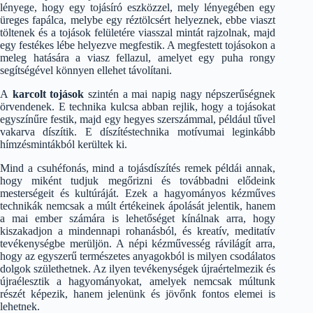
lényege, hogy egy tojásíró eszközzel, mely lényegében egy
üreges fapálca, melybe egy réztölcsért helyeznek, ebbe viaszt
töltenek és a tojások felületére viasszal mintát rajzolnak, majd
egy festékes lébe helyezve megfestik. A megfestett tojásokon a
meleg hatására a viasz fellazul, amelyet egy puha rongy
segítségével könnyen ellehet távolítani.
A
karcolt tojások
szintén a mai napig nagy népszerűségnek
örvendenek. E technika kulcsa abban rejlik, hogy a tojásokat
egyszínűre festik, majd egy hegyes szerszámmal, például tűvel
vakarva díszítik. E díszítéstechnika motívumai leginkább
hímzésmintákból kerültek ki.
Mind a csuhéfonás, mind a tojásdíszítés remek példái annak,
hogy miként tudjuk megőrizni és továbbadni elődeink
mesterségeit és kultúráját. Ezek a hagyományos kézműves
technikák nemcsak a múlt értékeinek ápolását jelentik, hanem
a mai ember számára is lehetőséget kínálnak arra, hogy
kiszakadjon a mindennapi rohanásból, és kreatív, meditatív
tevékenységbe merüljön. A népi kézművesség rávilágít arra,
hogy az egyszerű természetes anyagokból is milyen csodálatos
dolgok születhetnek. Az ilyen tevékenységek újraértelmezik és
újraélesztik a hagyományokat, amelyek nemcsak múltunk
részét képezik, hanem jelenünk és jövőnk fontos elemei is
lehetnek.