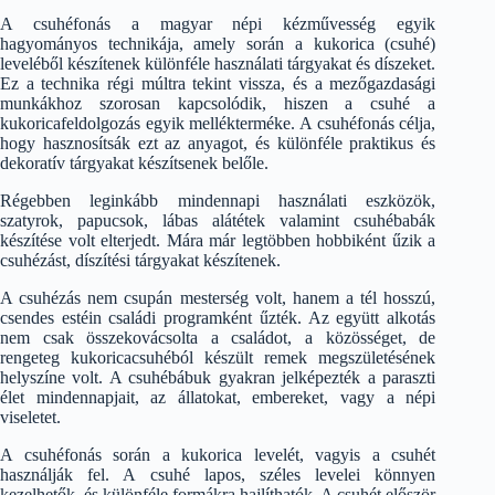
A csuhéfonás a magyar népi kézművesség egyik
hagyományos technikája, amely során a kukorica (csuhé)
leveléből készítenek különféle használati tárgyakat és díszeket.
Ez a technika régi múltra tekint vissza, és a mezőgazdasági
munkákhoz szorosan kapcsolódik, hiszen a csuhé a
kukoricafeldolgozás egyik mellékterméke. A csuhéfonás célja,
hogy hasznosítsák ezt az anyagot, és különféle praktikus és
dekoratív tárgyakat készítsenek belőle.
Régebben leginkább mindennapi használati eszközök,
szatyrok, papucsok, lábas alátétek valamint csuhébabák
készítése volt elterjedt. Mára már legtöbben hobbiként űzik a
csuhézást, díszítési tárgyakat készítenek.
A csuhézás nem csupán mesterség volt, hanem a tél hosszú,
csendes estéin családi programként űzték. Az együtt alkotás
nem csak összekovácsolta a családot, a közösséget, de
rengeteg kukoricacsuhéból készült remek megszületésének
helyszíne volt. A csuhébábuk gyakran jelképezték a paraszti
élet mindennapjait, az állatokat, embereket, vagy a népi
viseletet.
A csuhéfonás során a kukorica levelét, vagyis a csuhét
használják fel. A csuhé lapos, széles levelei könnyen
kezelhetők, és különféle formákra hajlíthatók. A csuhét először