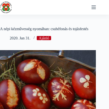
Skip
to
content
A népi kézművesség nyomában: csuhéfonás és tojásfestés
2020. Jan 31.
Ajánló