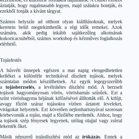
áztatják, hogy rugalmasabb legyen, majd szálakra bontják, és
ezekből fonják a kívánt tárgyat.
Számos helyszín ad otthont olyan kiállításoknak, melyek
keretein belül megtekinthetők a régi idők remekei. Azok
számára, akik pedig inkább sajátkezűleg alkotnának
kukoricacsuhéból, számos workshop és kézműves foglalkozás
elérhető.
Tojásfestés
A húsvéti ünnepek egészen a mai napig elengedhetetlen
kellékei a különféle technikával díszített tojások, melyek
számtalan módon készülhetnek. Az egyik legegyszerűbb
a
tojásberzselés
, a levélrátétes díszítési mód. A berzselt
tojások hagyományosan vörös, vörösbarnás színűek. Ezt a
színt vöröshagyma héjának kifőzésével állították elő. A kifújt,
avagy főzött száraz tojásokra vízben áztatott leveleket,
virágokat helyeztek. Ezt követően nejlonharisnyával szorosan
körbevonták a tojást, majd a főzőlébe merítették. Ahhoz, hogy
a tojások szép fényesek legyenek, utólag olajjal vagy zsírral
lekenték őket.
Másik népszerű tojásdíszítési mód az
írókázás
. Ennek a