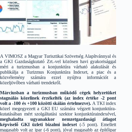
A VIMOSZ a Magyar Turisztikai Szövetség Alapítvánnyal és
a GKI Gazdaságkutató Zrt.-vel közösen havi gyakorisággal
méri a turizmusban a konjunktúra várható alakulását és
publikálja a Turizmus Konjunktúra Indexet, a piac és a
közvélemény számára ezzel nyújtva információt a
közeljövőben várható trendekről.
Márciusban a turizmusban működő cégek helyzetüket
stagnálás közelinek érzékelték (az index értéke -2 pont
volt a -100 és +100 közötti skálán értelmezve).
A TKI index
közel megegyezett a GKI EU számára végzett konjunktúra-
kutatásában mért szolgáltatási szektor konjunktúraindexével,
meghaladta ugyanakkor nemzetgazdasági átlagot
képviselő GKI üzleti bizalmi indexet
(-5 pont). Emellett
magasabb volt az ipar (-6 pont), jóval magasabb az építőipar