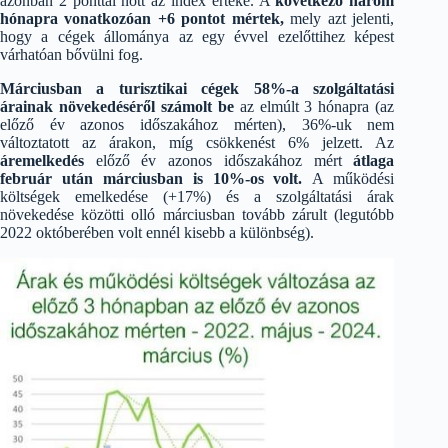
azonban 2 ponttal nőtt az index értéke. A
következő három
hónapra vonatkozóan +6 pontot mértek,
mely azt jelenti,
hogy a cégek állománya az egy évvel ezelőttihez képest
várhatóan bővülni fog.
Márciusban a turisztikai cégek 58%-a szolgáltatási
árainak növekedéséről számolt be
az elmúlt 3 hónapra (az
előző év azonos időszakához mérten), 36%-uk nem
változtatott az árakon, míg csökkenést 6% jelzett. Az
áremelkedés
előző év azonos időszakához mért
átlaga
február után márciusban is 10%-os volt.
A működési
költségek emelkedése (+17%) és a szolgáltatási árak
növekedése közötti olló márciusban tovább zárult (legutóbb
2022 októberében volt ennél kisebb a különbség).