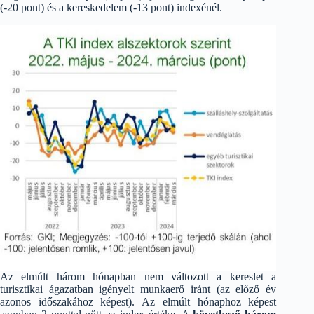
(-20 pont) és a kereskedelem (-13 pont) indexénél.
Az elmúlt három hónapban nem változott a kereslet a
turisztikai ágazatban igényelt munkaerő iránt (az előző év
azonos időszakához képest). Az elmúlt hónaphoz képest