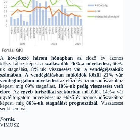
A
következő három hónapban
az előző év azonos
időszakához képest
a szállásadók 26%-a növekedést,
66%-
uk stagnálást,
8%-uk visszaesést vár a vendégéjszakák
számában. A vendéglátásban működők közül 21% vár
vendégforgalom növekedést
az előző év azonos időszakához
képest, míg 69% stagnálást,
10%-uk pedig visszaesést vetít
előre.
Az
egyéb turisztikai szektorban
működők 14%-a vár
ügyfélforgalom növekedést az előző év azonos időszakához
képest, míg
86%-uk stagnálást prognosztizál.
Visszaesést
senki sem vár.
Forrás:
VIMOSZ