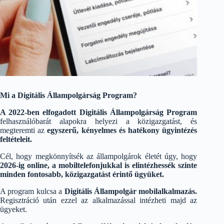
Mi a Digitális Állampolgárság Program?
A 2022-ben elfogadott Digitális Állampolgárság Program
felhasználóbarát alapokra helyezi a közigazgatást, és
megteremti az
egyszerű, kényelmes és hatékony ügyintézés
feltételeit.
Cél, hogy megkönnyítsék az állampolgárok életét úgy, hogy
2026-ig online, a mobiltelefonjukkal is elintézhessék szinte
minden fontosabb, közigazgatást érintő ügyüket.
A program kulcsa a
Digitális Állampolgár mobilalkalmazás.
Regisztráció után ezzel az alkalmazással intézheti majd az
ügyeket.