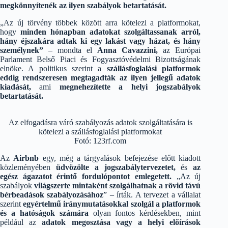
megkönnyítenék az ilyen szabályok betartatását.
„Az új törvény többek között arra kötelezi a platformokat,
hogy
minden hónapban adatokat szolgáltassanak arról,
hány éjszakára adtak ki egy lakást vagy házat, és hány
személynek”
– mondta el
Anna Cavazzini,
az Európai
Parlament Belső Piaci és Fogyasztóvédelmi Bizottságának
elnöke. A politikus szerint a
szállásfoglalási platformok
eddig rendszeresen megtagadták az ilyen jellegű adatok
kiadását,
ami
megnehezítette a helyi jogszabályok
betartatását.
Az elfogadásra váró szabályozás adatok szolgáltatására is
kötelezi a szállásfoglalási platformokat
Fotó: 123rf.com
Az
Airbnb
egy, még a tárgyalások befejezése előtt kiadott
közleményében
üdvözölte a jogszabálytervezetet,
és
az
egész ágazatot érintő fordulópontot emlegetett.
„Az új
szabályok
világszerte mintaként szolgálhatnak a rövid távú
bérbeadások szabályozásához
” – írták. A tervezet a vállalat
szerint
egyértelmű iránymutatásokkal szolgál a platformok
és a hatóságok számára
olyan fontos kérdésekben, mint
például az
adatok megosztása vagy a helyi előírások