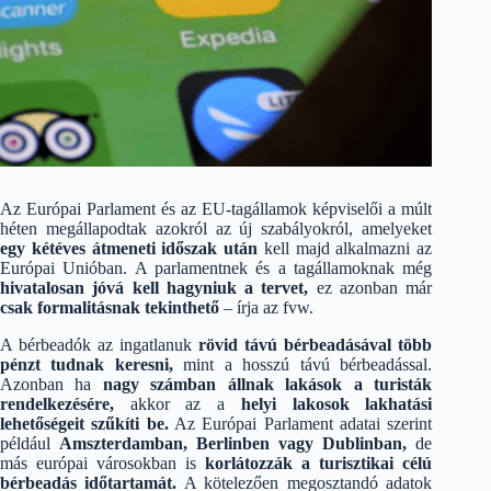
Az Európai Parlament és az EU-tagállamok képviselői a múlt
héten megállapodtak azokról az új szabályokról, amelyeket
egy kétéves átmeneti időszak után
kell majd alkalmazni az
Európai Unióban. A parlamentnek és a tagállamoknak még
hivatalosan jóvá kell hagyniuk a tervet,
ez azonban már
csak formalitásnak tekinthető
– írja az fvw.
A bérbeadók az ingatlanuk
rövid távú bérbeadásával
több
pénzt tudnak keresni,
mint a hosszú távú bérbeadással.
Azonban ha
nagy számban állnak lakások a turisták
rendelkezésére,
akkor az a
helyi lakosok lakhatási
lehetőségeit szűkíti be.
Az Európai Parlament adatai szerint
például
Amszterdamban, Berlinben vagy Dublinban,
de
más európai városokban is
korlátozzák a turisztikai célú
bérbeadás időtartamát.
A kötelezően megosztandó adatok