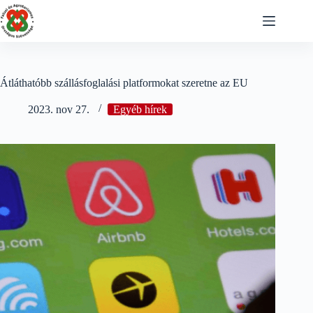
Skip
to
content
Átláthatóbb szállásfoglalási platformokat szeretne az EU
2023. nov 27.
Egyéb hírek