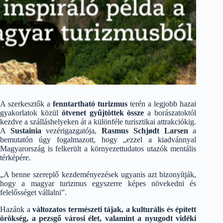
A szerkesztők a
fenntartható turizmus
terén a legjobb hazai
gyakorlatok közül
ötvenet gyűjtöttek össze
a borászatoktól
kezdve a szálláshelyeken át a különféle turisztikai attrakciókig.
A
Sustainia
vezérigazgatója,
Rasmus Schjødt Larsen
a
bemutatón úgy fogalmazott, hogy „ezzel a kiadvánnyal
Magyarország is felkerült a környezettudatos utazók mentális
térképére.
„A benne szereplő kezdeményezések ugyanis azt bizonyítják,
hogy a magyar turizmus egyszerre képes növekedni és
felelősséget vállalni”.
Hazánk a
változatos természeti tájak, a kulturális és épített
örökség, a pezsgő városi élet, valamint a nyugodt vidéki