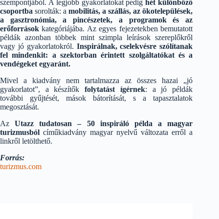
szempontjából. A legjobb gyakorlatokat pedig
hét különböző
csoportba
sorolták: a
mobilitás, a szállás, az ökotelepülések,
a gasztronómia, a pincészetek, a programok és az
erőforrások
kategóriájába. Az egyes fejezetekben bemutatott
példák azonban többek mint szimpla leírások szereplőkről
vagy jó gyakorlatokról.
Inspirálnak, cselekvésre szólítanak
fel mindenkit: a szektorban érintett szolgáltatókat és a
vendégeket egyaránt.
Mivel a kiadvány nem tartalmazza az összes hazai „jó
gyakorlatot”, a készítők
folytatást ígérnek
: a jó példák
további gyűjtését, mások bátorítását, s a tapasztalatok
megosztását.
Az
Utazz tudatosan – 50 inspiráló példa a magyar
turizmusból
címűkiadvány magyar nyelvű változata erről a
linkről letölthető.
Forrás:
turizmus.com