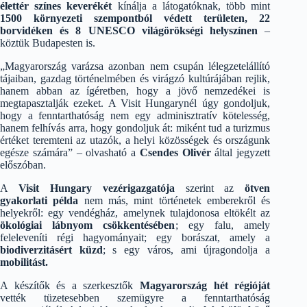
élettér színes keverékét
kínálja a látogatóknak, több mint
1500 környezeti szempontból védett területen, 22
borvidéken és 8 UNESCO világörökségi helyszínen
–
köztük Budapesten is.
„Magyarország varázsa azonban nem csupán lélegzetelállító
tájaiban, gazdag történelmében és virágzó kultúrájában rejlik,
hanem abban az ígéretben, hogy a jövő nemzedékei is
megtapasztalják ezeket. A Visit Hungarynél úgy gondoljuk,
hogy a fenntarthatóság nem egy adminisztratív kötelesség,
hanem felhívás arra, hogy gondoljuk át: miként tud a turizmus
értéket teremteni az utazók, a helyi közösségek és országunk
egésze számára” – olvasható a
Csendes Olivér
által jegyzett
előszóban.
A
Visit Hungary vezérigazgatója
szerint az
ötven
gyakorlati példa
nem más, mint történetek emberekről és
helyekről: egy vendégház, amelynek tulajdonosa eltökélt az
ökológiai lábnyom csökkentésében
; egy falu, amely
feleleveníti régi hagyományait; egy borászat, amely a
biodiverzitásért küzd
; s egy város, ami újragondolja a
mobilitást.
A készítők és a szerkesztők
Magyarország hét régióját
vették tüzetesebben szemügyre a fenntarthatóság