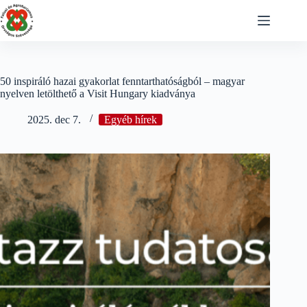
Skip
to
content
50 inspiráló hazai gyakorlat fenntarthatóságból – magyar
nyelven letölthető a Visit Hungary kiadványa
2025. dec 7.
Egyéb hírek