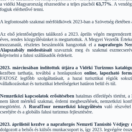
a vidéki Magyarország részesedése a teljes piacból
63,77%
. A vendég
fogjuk elérhetővé tenni.
A legfontosabb szakmai mérföldkövek 2023-ban a Szövetség életében a
Az első jelentőségteljes találkozó a 2023. április végén megrendezet
éves, rendes közgyűlésünket is megtartottuk. A Megyei Vezetők Érteke
mozzanatát, részletes beszámolók hangzottak el a
napraforgós Nem
Alapszabály módosításait
szavaztuk meg és szakmai eszmecserév
képviselni a falusi szállásadók érdekeit.
2023. márciusában indítottuk útjára a Vidéki Turizmus katalógus 
kezében tarthatja, továbbá a honlapunkon
online, lapozható for
FATOSZ legfőbb szolgáltatásait, a hazai turisztikai régiók soksz
vállalkozásokat és turisztikai lehetőségeket határon belül és túl.
Nemzetközi kapcsolatok erősítésében
hatalmas előrelépés történt, a
nem látott mértékű szakmai, érdemi megbeszélések, nemzetközi konfer
megtörtént. A
RuralTour nemzetközi közgyűlésén
való részvétel
cseréjére és a globális falusi turizmus fejlesztésére.
2023. áprilistól kezdve a napraforgós Nemzeti Tanúsító Védjegy 
dolgozott a belsős és külsős munkacsoport is, így 2023. legvégére össz