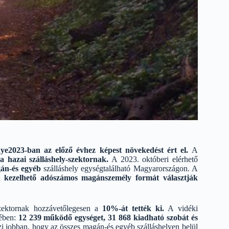
énye2023-ban az előző évhez képest növekedést ért el.
A
a hazai szálláshely-szektornak.
A 2023. októberi elérhető
án-és egyéb
szálláshely egységtalálható Magyarországon. A
 kezelhető adószámos magánszemély formát választják
szektornak hozzávetőlegesen a
10%-át tették ki.
A vidéki
ében:
12 239 működő egységet, 31 868 kiadható szobát és
elzi jobban, hogy az összes magán-és egyéb szálláshelyen belül