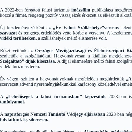
A 2022-ben forgatott falusi turizmus
imázsfilm
publikálása megtörté
közzé a filmet, rengeteg pozitív visszajelzés érkezett az elkészült alkotá
Új kezdeményezésként az
„Év Falusi Szálláshelye”verseny
jelen
szavazat
és rengeteg érdeklődés vette körbe a versenyt. A kezdemény
vidéki területeken,
a szálláshelyek méltó elismerése volt.
Részt vettünk az
Országos Mezőgazdasági és Élelmiszeripari Kiá
segítettük a szolgáltatókat. Hagyományosan a kiállítás megjelené
Szolgáltató” díjak kiosztása.
A díjjal elismerésre méltó falusi szolgál
vidéki turizmus terén.
Év végén, szintén a hagyományoknak megfelelően meghirdettük
„A
szervezett adventi nyereményjátékunkkal karácsony közeledtével emelt
A
„Lehetőségek a falusi turizmusban” képzésünk
2023-ban is
tanfolyamot.
A
napraforgós Nemzeti Tanúsító Védjegy eljárásban
2023-ban négy 
folytattunk le, sikeresen.
Novemberben, rendkívüli közgyűlésen, az
Alapszabály módosítá