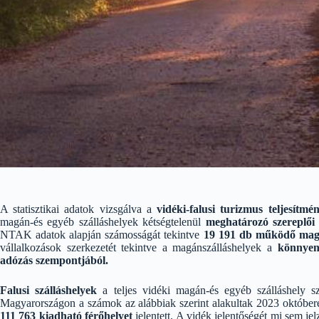
A statisztikai adatok vizsgálva a
vidéki-falusi turizmus teljesítm
magán-és egyéb szálláshelyek kétségtelenül
meghatározó szereplői 
NTAK adatok alapján számosságát tekintve
19 191 db működő mag
vállalkozások szerkezetét tekintve a magánszálláshelyek a
könnyen
adózás szempontjából.
Falusi szálláshelyek
a teljes vidéki magán-és egyéb szálláshely 
Magyarországon a számok az alábbiak szerint alakultak 2023 október
111 763 kiadható férőhelyet
jelentett. A vidék jelentőségét mi sem j