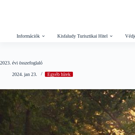
Skip
to
content
Információk
Kisfaludy Turisztikai Hitel
Védj
2023. évi összefoglaló
2024. jan 23.
Egyéb hírek