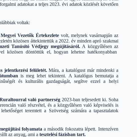
forgalmi adatokat a teljes 2023. évi adatok közlését követően
lábbiak voltak:
t
Megyei Vezetők Értekezlete
volt, melynek vasárnapján az
zletén közösen áttekintettük a 2022. év minden apró szakmai
zeti Tanúsító Védjegy megújításáról.
A közgyűlésen az
el közösen döntöttük el, hogyan lehetne hatékonyabban
jelentkezési felületét.
Mára, a katalógust már mindenki a
mátumban
is meg lehet tekinteni. A katalógus bemutatja a
ínűségét és kulturális gazdagságát, segítve ezzel a helyi
Ruraltourral való partnerség
2023-ban teljesedett ki. Soha
encián való részvétel, és a közgyűlésen való képviselés is
 lehetőséget teremtett a Szövetség számára a tapasztalatok
megújítási folyamata
a második fokozatra lépett. Intenzíven
eállt az anyag, ami a
tesztelési fázisban tart.