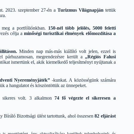
nt. 2023. szeptember 27-én a
Turizmus Világnapján
tettük
sra.
t meg a portfóliónkban.
150-nél több jelölés, 5000 feletti
ezés célja a
minőségi turisztikai élmények előmozdítása a
llításon.
Minden nap más-más kiállító volt jelen, ezzel is
ssel párhuzamosan, megrendezésre került a
„Régiós Falusi
tatókat ismertünk el, akik kiemelkedő teljesítményt nyújtanak a
dventi Nyereményjáték”
-kunkat. A közösségünk számára
ük a hangulatot és köszöntöttük az ünnepeket.
 sikeres volt. 3 alkalmon
74 fő végezte el sikeresen a
Bíráló Bizottsági ülést tartottunk, ahol összesen
82 eljárást
sa
is megtörtént, így aktualizálsára kerültek telephelyeink és