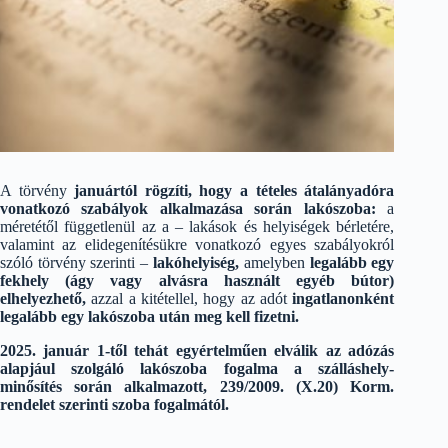
A törvény
januártól rögzíti, hogy a tételes átalányadóra
vonatkozó szabályok alkalmazása során lakószoba:
a
méretétől függetlenül az a – lakások és helyiségek bérletére,
valamint az elidegenítésükre vonatkozó egyes szabályokról
szóló törvény szerinti –
lakóhelyiség,
amelyben
legalább egy
fekhely (ágy vagy alvásra használt egyéb bútor)
elhelyezhető,
azzal a kitétellel, hogy az adót
ingatlanonként
legalább egy lakószoba után meg kell fizetni.
2025. január 1-től tehát egyértelműen elválik az adózás
alapjául szolgáló lakószoba fogalma a szálláshely-
minősítés során alkalmazott, 239/2009. (X.20) Korm.
rendelet szerinti szoba fogalmától.