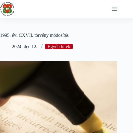
Skip
to
content
1995. évi CXVII. törvény módosítás
2024. dec 12.
Egyéb hírek